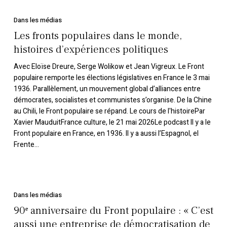
Les
fronts
Dans les médias
populaires
Les fronts populaires dans le monde,
dans
histoires d’expériences politiques
le
Avec Eloïse Dreure, Serge Wolikow et Jean Vigreux. Le Front
monde,
populaire remporte les élections législatives en France le 3 mai
histoires
1936. Parallèlement, un mouvement global d’alliances entre
d’expériences
démocrates, socialistes et communistes s’organise. De la Chine
politiques
au Chili, le Front populaire se répand. Le cours de l'histoirePar
Xavier MauduitFrance culture, le 21 mai 2026Le podcast Il y a le
Front populaire en France, en 1936. Il y a aussi l’Espagnol, el
Frente…
90ᵉ
anniversaire
Dans les médias
du
90ᵉ anniversaire du Front populaire : « C’est
Front
aussi une entreprise de démocratisation de