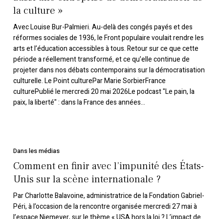
populaire :
la culture »
« C’est
aussi
Avec Louise Bur-Palmieri. Au-delà des congés payés et des
une
réformes sociales de 1936, le Front populaire voulait rendre les
arts et l’éducation accessibles à tous. Retour sur ce que cette
entreprise
période a réellement transformé, et ce qu’elle continue de
de
projeter dans nos débats contemporains sur la démocratisation
démocratisation
culturelle. Le Point culturePar Marie SorbierFrance
de
culturePublié le mercredi 20 mai 2026Le podcast "Le pain, la
la
paix, la liberté" : dans la France des années…
culture »
Comment
en
Dans les médias
finir
Comment en finir avec l’impunité des États-
avec
Unis sur la scène internationale ?
l’impunité
Par Charlotte Balavoine, administratrice de la Fondation Gabriel-
des
Péri, à l’occasion de la rencontre organisée mercredi 27 mai à
États-
l’espace Niemeyer, sur le thème « USA hors la loi ? L’impact de