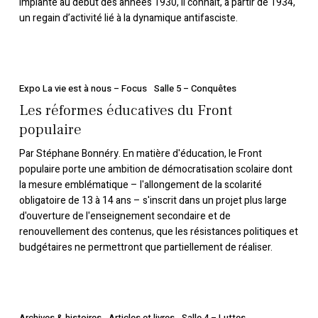
implanté au début des années 1930, il connaît, à partir de 1934,
Front
un regain d’activité lié à la dynamique antifasciste.
populaire
Les
réformes
Expo La vie est à nous – Focus
Salle 5 – Conquêtes
éducatives
Les réformes éducatives du Front
du
populaire
Front
Par Stéphane Bonnéry. En matière d'éducation, le Front
populaire
populaire porte une ambition de démocratisation scolaire dont
la mesure emblématique – l'allongement de la scolarité
obligatoire de 13 à 14 ans – s'inscrit dans un projet plus large
d'ouverture de l'enseignement secondaire et de
renouvellement des contenus, que les résistances politiques et
budgétaires ne permettront que partiellement de réaliser.
Le
Front
Archives & histoires
Articles et livres
Salle 4 – Luttes