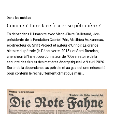
Comment
faire
Dans les médias
face
Comment faire face à la crise pétrolière ?
à
En débat dans l'Humanité avec Marie-Claire Cailletaud, vice-
la
présidente de la Fondation Gabriel-Péri, Matthieu Auzanneau,
crise
ex-directeur du Shift Project et auteur d’Or noir. La grande
pétrolière ?
histoire du pétrole (la Découverte, 2015), et Sami Ramdani,
chercheur à l’Iris et coordonnateur de l’Observatoire de la
sécurité des flux et des matières énergétiques.Le 9 avril 2026
Sortir de la dépendance au pétrole et au gaz est une nécessité
pour contenir le réchauffement climatique mais…
Sociaux-
démocrates,
communistes
et