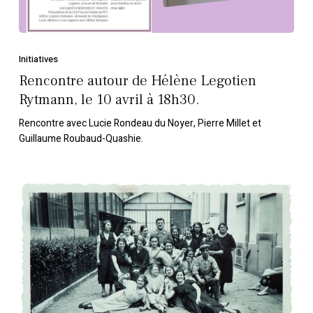
Legotien
Rytmann,
le
10
Initiatives
avril
Rencontre autour de Hélène Legotien
à
Rytmann, le 10 avril à 18h30.
18h30.
Rencontre avec Lucie Rondeau du Noyer, Pierre Millet et
Guillaume Roubaud-Quashie.
Monde
du
travail
et
mouvements
sociaux
au
temps