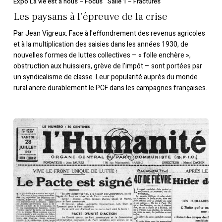
paysans
Expo La vie est à nous – Focus
Salle 1 – Fractures
à
Les paysans à l’épreuve de la crise
l’épreuve
Par Jean Vigreux. Face à l'effondrement des revenus agricoles
de
et à la multiplication des saisies dans les années 1930, de
la
nouvelles formes de luttes collectives – « folle enchère »,
crise
obstruction aux huissiers, grève de l'impôt – sont portées par
un syndicalisme de classe. Leur popularité auprès du monde
rural ancre durablement le PCF dans les campagnes françaises.
27 juillet
1934:
du
front
unique
au
Front
populaire,
un