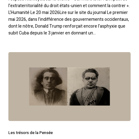
Unis
l’extraterritorialité du droit états-unien et comment la contrer ».
sur
L'Humanité Le 20 mai 2026Lire sur le site du journal Le premier
la
mai 2026, dans l’indifférence des gouvernements occidentaux,
scène
dont le nôtre, Donald Trump renforçait encore l’asphyxie que
internationale ?
subit Cuba depuis le 3 janvier en donnant un…
Antonio
Gramsci
dans
La
Pensée
Votre panier est vide.
Retourner à la
Les trésors de la Pensée
librairie