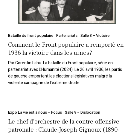
1936
la
victoire
dans
les
Bataille du front populaire
Partenariats
Salle 3 – Victoire
urnes?
Comment le Front populaire a remporté en
1936 la victoire dans les urnes?
Par Corentin Lahu. La bataille du Front populaire, série en
partenariat avec L'Humanité (2024). Le 26 avril 1936, les partis
de gauche emportent les élections législatives malgré la
violente campagne de l’extrême droite...
Le
chef
Expo La vie est à nous – Focus
Salle 9 – Dislocation
d’orchestre
Le chef d’orchestre de la contre-offensive
de
patronale : Claude-Joseph Gignoux (1890-
la