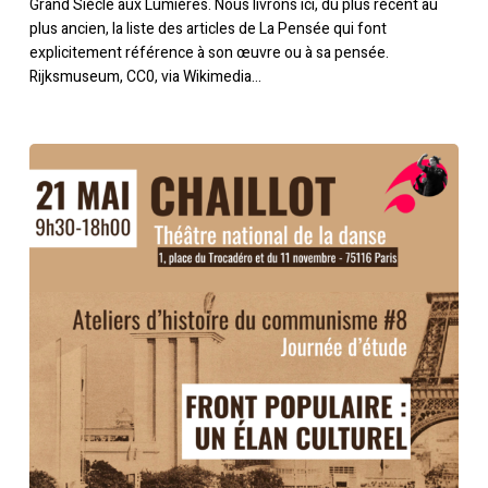
Grand Siècle aux Lumières. Nous livrons ici, du plus récent au
plus ancien, la liste des articles de La Pensée qui font
explicitement référence à son œuvre ou à sa pensée.
Rijksmuseum, CC0, via Wikimedia…
Front
populaire:
un
élan
culturel