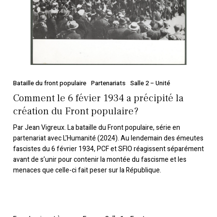
a
précipité
la
création
du
Front
populaire?
Bataille du front populaire
Partenariats
Salle 2 – Unité
Comment le 6 févier 1934 a précipité la
création du Front populaire?
Par Jean Vigreux. La bataille du Front populaire, série en
partenariat avec L'Humanité (2024). Au lendemain des émeutes
fascistes du 6 février 1934, PCF et SFIO réagissent séparément
avant de s’unir pour contenir la montée du fascisme et les
menaces que celle-ci fait peser sur la République.
Les