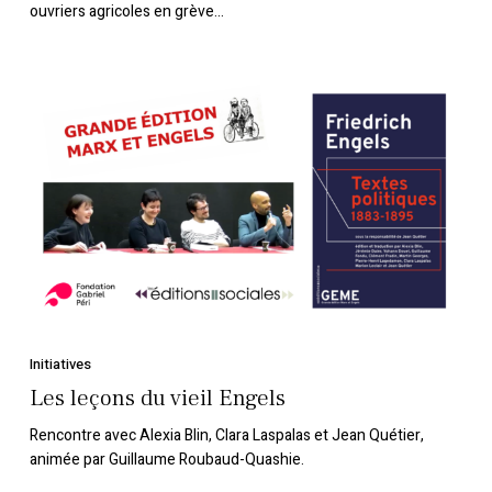
ouvriers agricoles en grève...
ouvriers
agricoles
Les
leçons
du
vieil
Engels
Initiatives
Les leçons du vieil Engels
Rencontre avec Alexia Blin, Clara Laspalas et Jean Quétier,
animée par Guillaume Roubaud-Quashie.