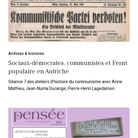
Front
populaire
en
Autriche
Archives & histoires
Sociaux-démocrates, communistes et Front
populaire en Autriche
Séance 7 des ateliers d'histoire du communisme avec Anne
Mathieu, Jean-Numa Ducange, Pierre-Henri Lagedamon
Rencontre
autour
de
Hélène