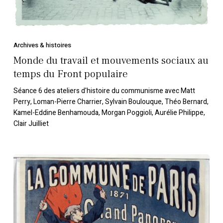
du
Front
populaire
Archives & histoires
Monde du travail et mouvements sociaux au
temps du Front populaire
Séance 6 des ateliers d'histoire du communisme avec Matt
Perry, Loman-Pierre Charrier, Sylvain Boulouque, Théo Bernard,
Kamel-Eddine Benhamouda, Morgan Poggioli, Aurélie Philippe,
Clair Juilliet
La
Commune
de
1870-
1871
dans