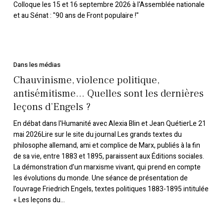
Colloque les 15 et 16 septembre 2026 à l'Assemblée nationale
et au Sénat : "90 ans de Front populaire !"
Chauvinisme,
violence
Dans les médias
politique,
Chauvinisme, violence politique,
antisémitisme…
antisémitisme… Quelles sont les dernières
Quelles
leçons d’Engels ?
sont
les
En débat dans l'Humanité avec Alexia Blin et Jean QuétierLe 21
dernières
mai 2026Lire sur le site du journal Les grands textes du
philosophe allemand, ami et complice de Marx, publiés à la fin
leçons
de sa vie, entre 1883 et 1895, paraissent aux Éditions sociales.
d’Engels ?
La démonstration d’un marxisme vivant, qui prend en compte
les évolutions du monde. Une séance de présentation de
l’ouvrage Friedrich Engels, textes politiques 1883-1895 intitulée
« Les leçons du…