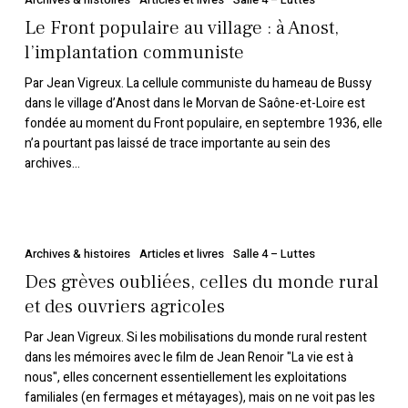
populaire
Le Front populaire au village : à Anost,
au
l’implantation communiste
village :
Par Jean Vigreux. La cellule communiste du hameau de Bussy
à
dans le village d’Anost dans le Morvan de Saône-et-Loire est
Anost,
fondée au moment du Front populaire, en septembre 1936, elle
l’implantation
n’a pourtant pas laissé de trace importante au sein des
communiste
archives...
Des
grèves
Archives & histoires
Articles et livres
Salle 4 – Luttes
oubliées,
Des grèves oubliées, celles du monde rural
celles
et des ouvriers agricoles
du
Par Jean Vigreux. Si les mobilisations du monde rural restent
monde
dans les mémoires avec le film de Jean Renoir "La vie est à
rural
nous", elles concernent essentiellement les exploitations
et
familiales (en fermages et métayages), mais on ne voit pas les
des