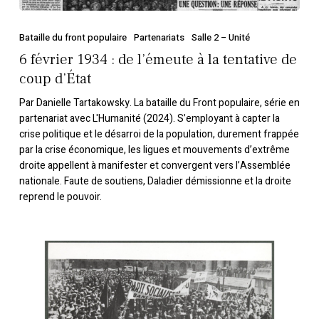
coup
d’État
Bataille du front populaire
Partenariats
Salle 2 – Unité
6 février 1934 : de l’émeute à la tentative de
coup d’État
Par Danielle Tartakowsky. La bataille du Front populaire, série en
partenariat avec L'Humanité (2024). S’employant à capter la
crise politique et le désarroi de la population, durement frappée
par la crise économique, les ligues et mouvements d’extrême
droite appellent à manifester et convergent vers l’Assemblée
nationale. Faute de soutiens, Daladier démissionne et la droite
reprend le pouvoir.
Comment
le
6
févier
1934