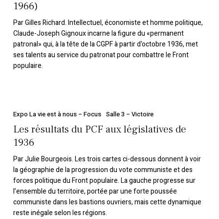
1966)
contre-
offensive
Par Gilles Richard. Intellectuel, économiste et homme politique,
patronale :
Claude-Joseph Gignoux incarne la figure du «permanent
patronal» qui, à la tête de la CGPF à partir d'octobre 1936, met
Claude-
ses talents au service du patronat pour combattre le Front
Joseph
populaire.
Gignoux
(1890-
1966)
Les
résultats
Expo La vie est à nous – Focus
Salle 3 – Victoire
du
Les résultats du PCF aux législatives de
PCF
1936
aux
Par Julie Bourgeois. Les trois cartes ci-dessous donnent à voir
législatives
la géographie de la progression du vote communiste et des
de
forces politique du Front populaire. La gauche progresse sur
1936
l’ensemble du territoire, portée par une forte poussée
communiste dans les bastions ouvriers, mais cette dynamique
reste inégale selon les régions.