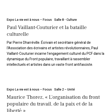
Paul
Vaillant-
Expo La vie est à nous – Focus
Salle 8 - Culture
Couturier
Paul Vaillant-Couturier et la bataille
et
culturelle
la
Par Pierre Dharréville. Écrivain et secrétaire général de
bataille
l'Association des écrivains et artistes révolutionnaires, Paul
culturelle
Vaillant-Couturier incarne l'engagement culturel du PCF dans la
dynamique du Front populaire, travaillant à rassembler
intellectuels et artistes dans un vaste front antifasciste.
Maurice
Thorez,
Expo La vie est à nous – Focus
Salle 2 – Unité
« L’organisation
Maurice Thorez, « L’organisation du front
du
populaire du travail, de la paix et de la
front
liberté »