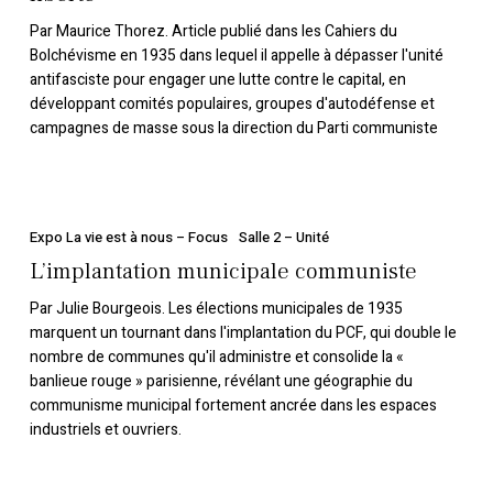
populaire
du
Par Maurice Thorez. Article publié dans les Cahiers du
travail,
Bolchévisme en 1935 dans lequel il appelle à dépasser l'unité
antifasciste pour engager une lutte contre le capital, en
de
développant comités populaires, groupes d'autodéfense et
la
campagnes de masse sous la direction du Parti communiste
paix
et
de
L’implantation
la
municipale
Expo La vie est à nous – Focus
Salle 2 – Unité
liberté »
communiste
L’implantation municipale communiste
Par Julie Bourgeois. Les élections municipales de 1935
marquent un tournant dans l'implantation du PCF, qui double le
nombre de communes qu'il administre et consolide la «
banlieue rouge » parisienne, révélant une géographie du
communisme municipal fortement ancrée dans les espaces
industriels et ouvriers.