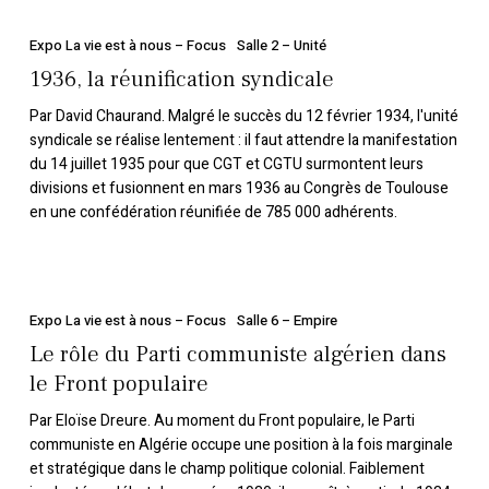
1936,
la
Expo La vie est à nous – Focus
Salle 2 – Unité
réunification
1936, la réunification syndicale
syndicale
Par David Chaurand. Malgré le succès du 12 février 1934, l'unité
syndicale se réalise lentement : il faut attendre la manifestation
du 14 juillet 1935 pour que CGT et CGTU surmontent leurs
divisions et fusionnent en mars 1936 au Congrès de Toulouse
en une confédération réunifiée de 785 000 adhérents.
Le
rôle
Expo La vie est à nous – Focus
Salle 6 – Empire
du
Le rôle du Parti communiste algérien dans
Parti
le Front populaire
communiste
Par Eloïse Dreure. Au moment du Front populaire, le Parti
algérien
communiste en Algérie occupe une position à la fois marginale
dans
et stratégique dans le champ politique colonial. Faiblement
le