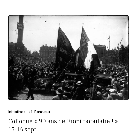
Colloque
« 90
ans
de
Front
populaire
! ».
15-
16
sept.
Initiatives
z1-Bandeau
Colloque « 90 ans de Front populaire ! ».
15-16 sept.