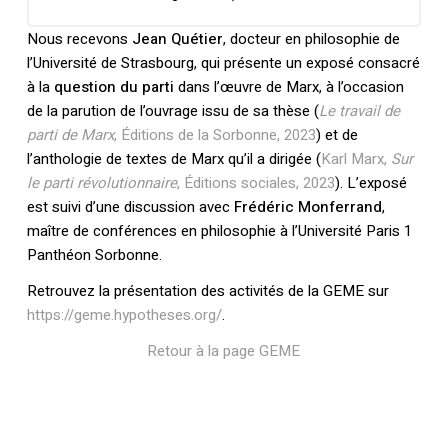
Nous recevons
Jean Quétier
, docteur en philosophie de
l’Université de Strasbourg, qui présente un exposé consacré
à la
question du parti
dans l’œuvre de Marx, à l’occasion
de la parution de l’ouvrage issu de sa thèse (
Le travail de
parti de Marx
, Éditions de la Sorbonne, 2023
) et de
l’anthologie de textes de Marx qu’il a dirigée (
Karl Marx,
Sur
le parti révolutionnaire
, Éditions sociales, 2023
). L’exposé
est suivi d’une discussion avec
Frédéric Monferrand
,
maître de conférences en philosophie à l’Université Paris 1
Panthéon Sorbonne.
Retrouvez la présentation des activités de la GEME sur
https://geme.hypotheses.org/
.
Retour à la page GEME