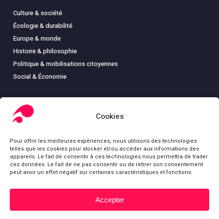
Culture & société
Écologie & durabilité
Europe & monde
Histoire & philosophie
Politique & mobilisations citoyennes
Social & Économie
Cookies
LIBRAIRIE
Pour offrir les meilleures expériences, nous utilisons des technologies
Boutique
telles que les cookies pour stocker et/ou accéder aux informations des
Carte
appareils. Le fait de consentir à ces technologies nous permettra de traiter
ces données. Le fait de ne pas consentir ou de retirer son consentement
Mon compte
peut avoir un effet négatif sur certaines caractéristiques et fonctions.
Conditions générales de ventes
Mentions légales
Accepter
Sous-total :
0,00
€