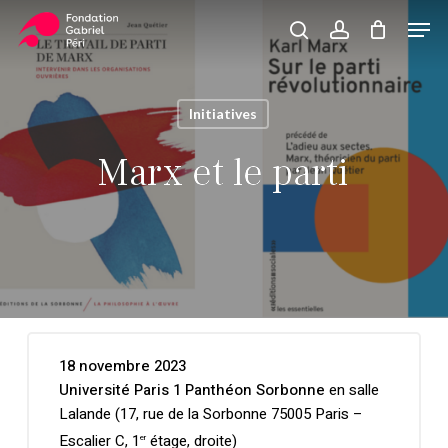
Skip
Men
to
search
account
Close
Panier
Cart
main
Close
content
Menu
Initiatives
Marx et le parti
18 novembre 2023
Université Paris 1 Panthéon Sorbonne
en salle
Lalande (17, rue de la Sorbonne 75005 Paris –
Escalier C, 1
étage, droite)
er