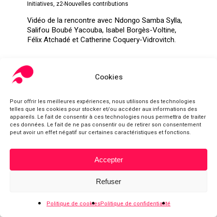
Initiatives
,
z2-Nouvelles contributions
Vidéo de la rencontre avec Ndongo Samba Sylla,
Salifou Boubé Yacouba, Isabel Borgès-Voltine,
Félix Atchadé et Catherine Coquery-Vidrovitch.
Cookies
Pour offrir les meilleures expériences, nous utilisons des technologies
telles que les cookies pour stocker et/ou accéder aux informations des
appareils. Le fait de consentir à ces technologies nous permettra de traiter
ces données. Le fait de ne pas consentir ou de retirer son consentement
peut avoir un effet négatif sur certaines caractéristiques et fonctions.
Accepter
Sous-total :
0,00
€
Refuser
Voir le panier
Commander
Politique de cookies
Politique de confidentialité
20 ans après le rejet de la