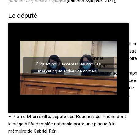
pendant la guerre d’Espagne
(éditions Syllepse, 2021),
Le député
,
historienn
Professe
Annie
d’Histoire
Cliquez pour accepter les cookies
Burger-
et de
–
marketing et activer ce contenu
Roussennac
Géograph
au Lycée
Maurice
Ravel.
–
Pierre Dharréville
, député des Bouches-du-Rhône dont
le siège à l’Assemblée nationale porte une plaque à la
mémoire de Gabriel Péri.