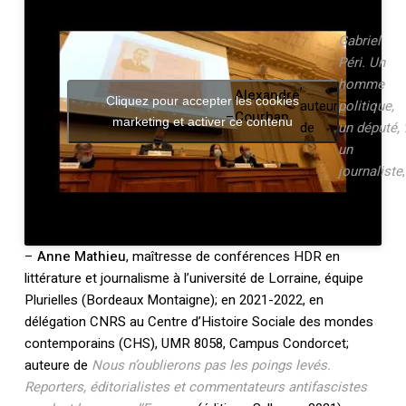
Gabriel
Péri. Un
,
homme
Alexandre
Cliquez pour accepter les cookies
auteur
politique,
–
Courban
marketing et activer ce contenu
de
un député,
un
journaliste
,
–
Anne Mathieu
, maîtresse de conférences HDR en
littérature et journalisme à l’université de Lorraine, équipe
Plurielles (Bordeaux Montaigne); en 2021-2022, en
délégation CNRS au Centre d’Histoire Sociale des mondes
contemporains (CHS), UMR 8058, Campus Condorcet;
auteure de
Nous n’oublierons pas les poings levés.
Reporters, éditorialistes et commentateurs antifascistes