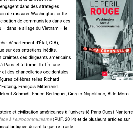
’engagent dans des stratégies
Loin de rassurer Washington, cette
participation de communistes dans des
 dans le sillage du Vietnam – le
he, département d’État, CIA),
ue sur des entretiens inédits,
 craintes des dirigeants américains
à Paris et à Rome. Il offre une
e et des chancelleries occidentales
igures célèbres telles Richard
’Estaing, François Mitterrand,
elmut Schmidt, Enrico Berlinguer, Giorgio Napolitano, Aldo Moro
oire et civilisation américaines à l’université Paris Ouest Nanterre
 face à l’eurocommunisme
(PUF, 2014) et de plusieurs articles sur
ansatlantiques durant la guerre froide.