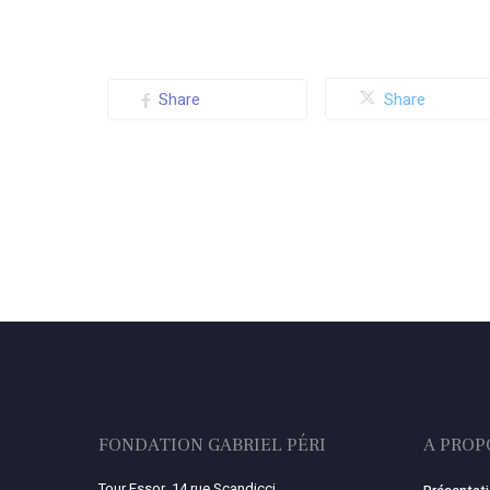
Share
Share
FONDATION GABRIEL PÉRI
A PROP
Tour Essor, 14 rue Scandicci,