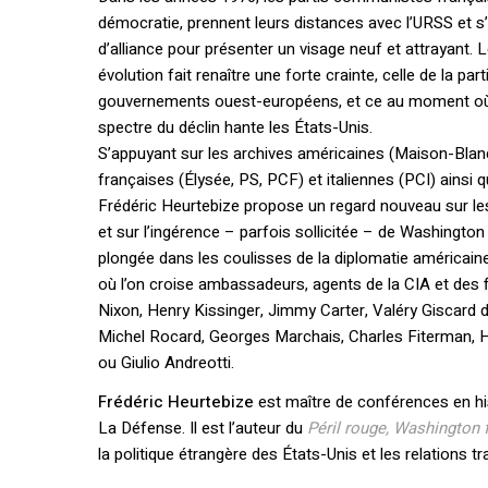
démocratie, prennent leurs distances avec l’URSS et s
d’alliance pour présenter un visage neuf et attrayant. 
évolution fait renaître une forte crainte, celle de la 
gouvernements ouest-européens, et ce au moment où –
spectre du déclin hante les États-Unis.
S’appuyant sur les archives américaines (Maison-Blanc
françaises (Élysée, PS, PCF) et italiennes (PCI) ainsi q
Frédéric Heurtebize propose un regard nouveau sur les
et sur l’ingérence – parfois sollicitée – de Washington 
plongée dans les coulisses de la diplomatie américain
où l’on croise ambassadeurs, agents de la CIA et des f
Nixon, Henry Kissinger, Jimmy Carter, Valéry Giscard d
Michel Rocard, Georges Marchais, Charles Fiterman, H
ou Giulio Andreotti.
Frédéric Heurtebize
est maître de conférences en hist
La Défense. Il est l’auteur du
Péril rouge, Washington
la politique étrangère des États-Unis et les relations tr