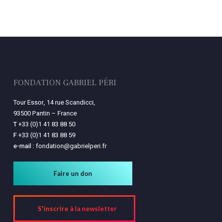
Votre panier est vide.
Retourner à la
librairie
FONDATION GABRIEL PÉRI
Tour Essor, 14 rue Scandicci,
93500 Pantin – France
T
+33 (0)1 41 83 88 50
F
+33 (0)1 41 83 88 59
e-mail :
fondation@gabrielperi.fr
Faire un don
S'inscrire à la newsletter