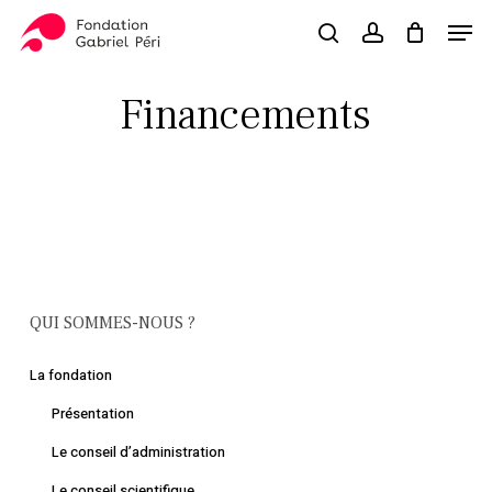
Skip
Men
to
search
account
Close
Panier
Cart
main
Close
content
Menu
Financements
QUI SOMMES-NOUS ?
La fondation
Présentation
Le conseil d’administration
Le conseil scientifique