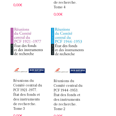
de recherche.
0,00
€
Tome 4
0,00
€
Réunions du
Réunions du
Comité central du
Comité central du
PCF 1921 -1977.
PCF 1944 -1953.
État des fonds et
État des fonds et
Votre panier est vide.
des instruments
des instruments
de recherche.
de recherche.
Tome 3
Tome 2
Retourner à la
librairie
0,00
€
0,00
€