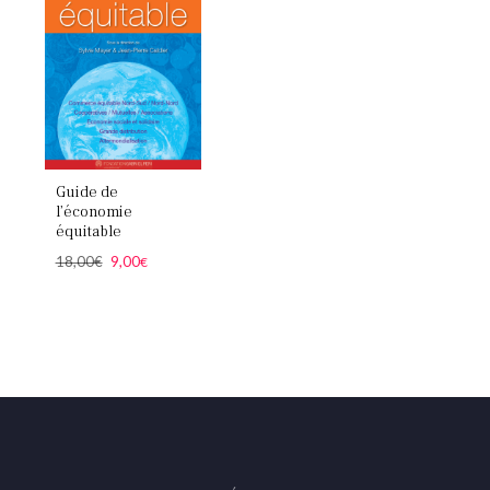
Guide de
l’économie
équitable
Le
Le
18,00
€
9,00
€
prix
prix
initial
actuel
était :
est :
18,00€.
9,00€.