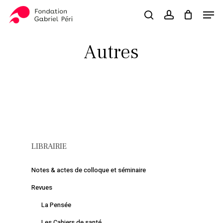
Skip
Men
to
search
account
Close
Panier
Cart
main
Close
content
Menu
Autres
LIBRAIRIE
Notes & actes de colloque et séminaire
Revues
La Pensée
Les Cahiers de santé