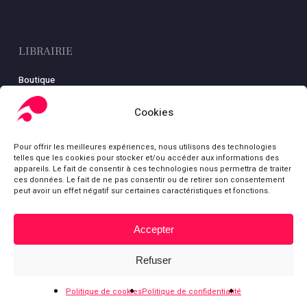
LIBRAIRIE
Boutique
Carte
Cookies
Mon compte
Conditions générales de ventes
Pour offrir les meilleures expériences, nous utilisons des technologies
Mentions légales
telles que les cookies pour stocker et/ou accéder aux informations des
appareils. Le fait de consentir à ces technologies nous permettra de traiter
ces données. Le fait de ne pas consentir ou de retirer son consentement
peut avoir un effet négatif sur certaines caractéristiques et fonctions.
© Fondation Gabriel Péri
Accepter
Sous-total :
0,00
€
bluesky
facebook
youtube
Refuser
Voir le panier
Commander
Politique de cookies
Politique de confidentialité