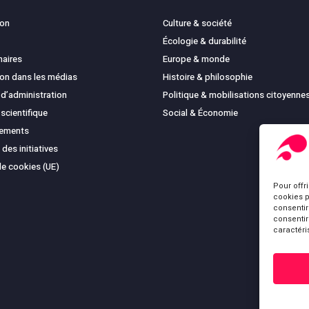
ion
Culture & société
Écologie & durabilité
naires
Europe & monde
ion dans les médias
Histoire & philosophie
 d’administration
Politique & mobilisations citoyenne
 scientifique
Social & Économie
cements
 des initiatives
de cookies (UE)
Pour offr
cookies p
consentir
consentir
caractéri
Sous-total :
Voir