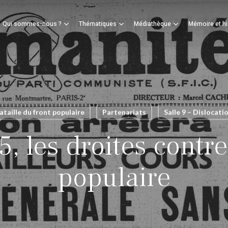
Panier
Qui sommes-nous ?
Thématiques
Médiathèque
Mémoire et hi
mer
ataille du front populaire
Partenariats
Salle 9 – Dislocati
, les droites contre
populaire