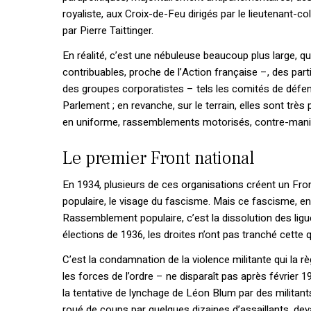
royaliste, aux Croix-de-Feu dirigés par le lieutenant
par Pierre Taittinger.
En réalité, c’est une nébuleuse beaucoup plus large, q
contribuables, proche de l’Action française –, des pa
des groupes corporatistes – tels les comités de défe
Parlement ; en revanche, sur le terrain, elles sont très
en uniforme, rassemblements motorisés, contre-mani
Le premier Front national
En 1934, plusieurs de ces organisations créent un Front
populaire, le visage du fascisme. Mais ce fascisme, e
Rassemblement populaire, c’est la dissolution des ligues
élections de 1936, les droites n’ont pas tranché cette 
C’est la condamnation de la violence militante qui la rè
les forces de l’ordre – ne disparaît pas après février 1
la tentative de lynchage de Léon Blum par des militants
roué de coups par quelques dizaines d’assaillants, de