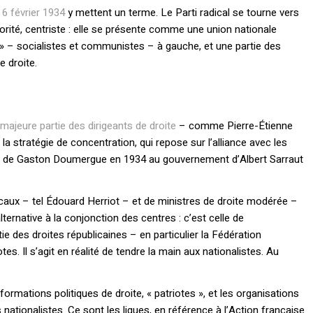
6 février 1934
y mettent un terme. Le Parti radical se tourne vers
orité, centriste : elle se présente comme une union nationale
 » – socialistes et communistes – à gauche, et une partie des
e droite.
 majeure partie des dirigeants de droite
– comme Pierre-Étienne
 la stratégie de concentration, qui repose sur l’alliance avec les
nt de Gaston Doumergue en 1934 au gouvernement d’Albert Sarraut
ux – tel Édouard Herriot – et de ministres de droite modérée –
ternative à la conjonction des centres : c’est celle de
ie des droites républicaines – en particulier la Fédération
tes. Il s’agit en réalité de tendre la main aux nationalistes. Au
ormations politiques de droite, « patriotes », et les organisations
 nationalistes. Ce sont les ligues, en référence à l’Action française