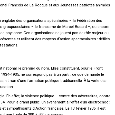
-colonel François de La Rocque et aux Jeunesses patriotes animées
ui englobe des organisations spécialisées – la Fédération des
rtis groupusculaires – le francisme de Marcel Bucard –, ou encore
nse paysanne. Ces organisations ne jouent pas de rôle majeur au
 présentes et utilisent des moyens d’action spectaculaires : défilés
festations.
 national, le premier du nom. Elles constituent, pour le Front
n 1934-1935, ne correspond pas à un parti : ce que demande le
, et non d’une formation politique traditionnelle. À la veille des
question.
gle. En effet, la violence politique – contre des adversaires, contre
934. Pour le grand public, un événement a l’effet d’un électrochoc :
 et sympathisants d’Action française. Le 13 février 1936, il est
vant une foule de 300 à 500 personnes.