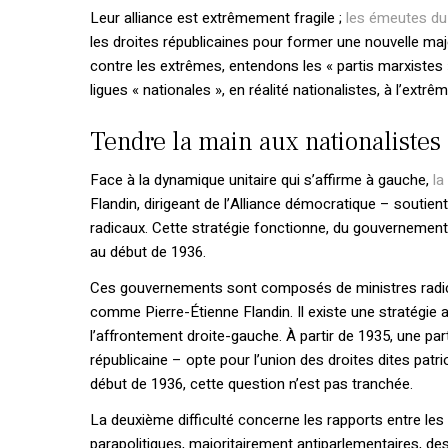
Leur alliance est extrêmement fragile ;
les émeutes du 
les droites républicaines pour former une nouvelle maj
contre les extrêmes, entendons les « partis marxistes
ligues « nationales », en réalité nationalistes, à l’extrêm
Tendre la main aux nationalistes
Face à la dynamique unitaire qui s’affirme à gauche,
la
Flandin, dirigeant de l’Alliance démocratique – soutient
radicaux. Cette stratégie fonctionne, du gouverneme
au début de 1936.
Ces gouvernements sont composés de ministres radica
comme Pierre-Étienne Flandin. Il existe une stratégie al
l’affrontement droite-gauche. À partir de 1935, une part
républicaine – opte pour l’union des droites dites patrio
début de 1936, cette question n’est pas tranchée.
La deuxième difficulté concerne les rapports entre les f
parapolitiques, majoritairement antiparlementaires, des