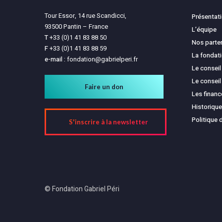
Tour Essor, 14 rue Scandicci,
Présentat
93500 Pantin – France
L’équipe
T
+33 (0)1 41 83 88 50
Nos parte
F
+33 (0)1 41 83 88 59
La fondat
e-mail :
fondation@gabrielperi.fr
Le conseil
Le conseil
Faire un don
Les finan
Historique
Politique 
S'inscrire à la newsletter
© Fondation Gabriel Péri