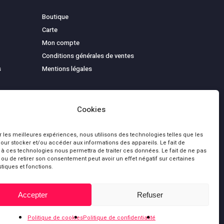
Boutique
Carte
Mon compte
Conditions générales de ventes
s
Mentions légales
Cookies
ir les meilleures expériences, nous utilisons des technologies telles que les
our stocker et/ou accéder aux informations des appareils. Le fait de
 à ces technologies nous permettra de traiter ces données. Le fait de ne pas
 ou de retirer son consentement peut avoir un effet négatif sur certaines
stiques et fonctions.
0,00
€
bluesky
facebook
youtube
Accepter
Refuser
 le panier
Commander
Politique de cookies
Politique de confidentialité