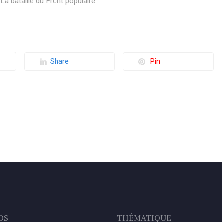
La bataille du Front populaire
Share
Pin
OS
THÉMATIQUE