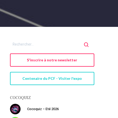
S'inscrire à notre newsletter
Centenaire du PCF - Visiter l'expo
COCOQUIZ
Votre panier est vide.
Cocoquiz – Eté 2026