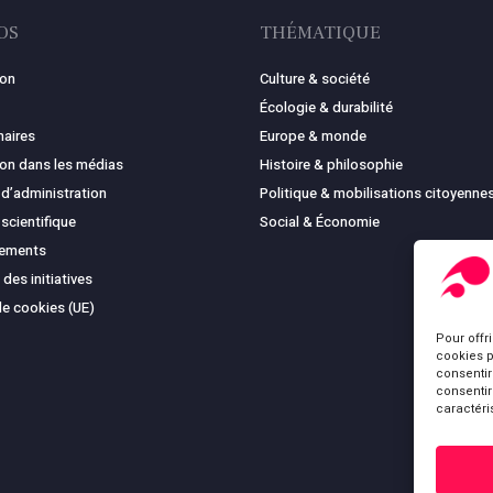
OS
THÉMATIQUE
ion
Culture & société
Écologie & durabilité
naires
Europe & monde
ion dans les médias
Histoire & philosophie
 d’administration
Politique & mobilisations citoyenne
 scientifique
Social & Économie
cements
 des initiatives
de cookies (UE)
Pour offr
cookies p
consentir
consentir
caractéri
Sous-total :
Voir