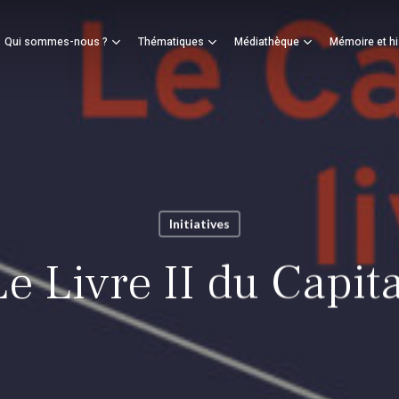
Panier
Qui sommes-nous ?
Thématiques
Médiathèque
Mémoire et hi
mer
Initiatives
Le Livre II du Capita