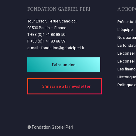
FONDATION GABRIEL PÉRI
A PROP
Tour Essor, 14 rue Scandicci,
Présentat
93500 Pantin – France
L’équipe
T
+33 (0)1 41 83 88 50
Nos parte
F
+33 (0)1 41 83 88 59
La fondat
e-mail :
fondation@gabrielperi.fr
Le conseil
Le conseil
Faire un don
Les finan
Historique
Politique 
S'inscrire à la newsletter
© Fondation Gabriel Péri