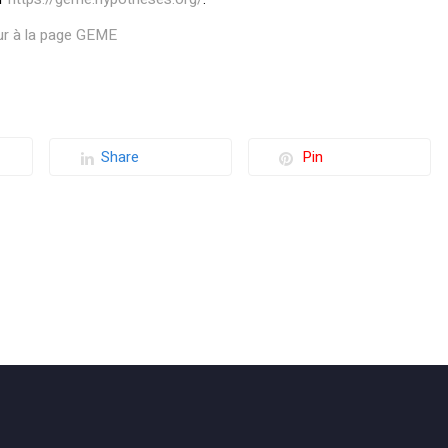
ur à la page GEME
Share
Pin