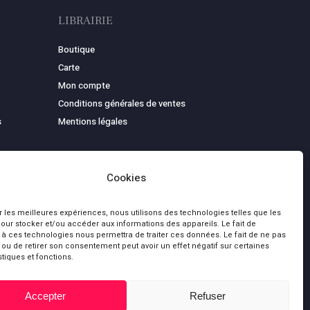
LIBRAIRIE
Boutique
Carte
Mon compte
Conditions générales de ventes
s
Mentions légales
Cookies
ir les meilleures expériences, nous utilisons des technologies telles que les
our stocker et/ou accéder aux informations des appareils. Le fait de
 à ces technologies nous permettra de traiter ces données. Le fait de ne pas
 ou de retirer son consentement peut avoir un effet négatif sur certaines
stiques et fonctions.
0,00
€
bluesky
facebook
youtube
Accepter
Refuser
 le panier
Commander