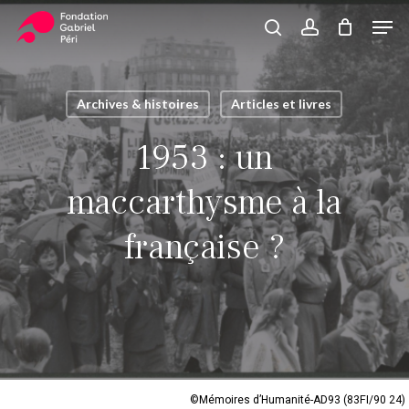
Skip
Men
to
search
account
Close
Panier
Cart
main
Close
content
Menu
Archives & histoires
Articles et livres
1953 : un
maccarthysme à la
française ?
©Mémoires d’Humanité-AD93 (83FI/90 24)