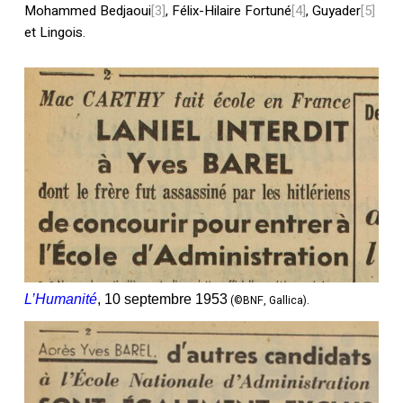
Mohammed Bedjaoui
[3]
, Félix-Hilaire Fortuné
[4]
, Guyader
[5]
et Lingois.
L’Humanité
, 10 septembre 1953
(©BNF, Gallica).