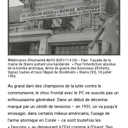
©Mémoires d’Humanité-AD93 (83FI/114 20) – Paix : Façade de la
mairie de Stains portant une banderole : « Pour l’interdiction absolue
de la bombe atomique, Arme de guerre des Bourreaux d’Enfants,
Signez toutes et tous l’Appel de Stockholm » Stains (93), 18 juillet
1950.
Au grand dam des champions de la lutte contre le
communisme, le choc frontal avec le PC ne suscite pas un
enthousiasme généralisé. Dans un début de décennie
Votre panier est vide.
marqué par un zénith de tensions – en 1951, on va jusqu’à
envisager, dans certains milieux américains, l’usage de
l’arme atomique en Corée – ce sont toutefois les
Retourner à la
librairie
« faucons », au demeurant à l’Est comme à l’Ouest. Des