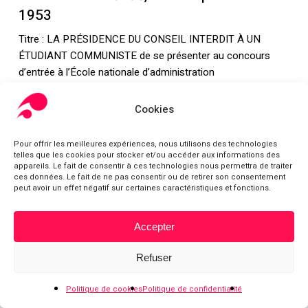
1953
Titre : LA PRÉSIDENCE DU CONSEIL INTERDIT À UN
ÉTUDIANT COMMUNISTE de se présenter au concours
d’entrée à l’École nationale d’administration
M. Yves Barel, fils de l’ancien député communiste des
Cookies
Alpes-Maritimes, et récemment diplômé de l’Institut
d’études politiques, vient d’être rayé de la liste des
Pour offrir les meilleures expériences, nous utilisons des technologies
candidats au concours d’entrée de l’École nationale
telles que les cookies pour stocker et/ou accéder aux informations des
d’administration, dont les épreuves commenceront
appareils. Le fait de consentir à ces technologies nous permettra de traiter
ces données. Le fait de ne pas consentir ou de retirer son consentement
mercredi prochain. Bien qu’il possédât les titres requis et
peut avoir un effet négatif sur certaines caractéristiques et fonctions.
que son dossier de candidature eût été établi dans les
délais fixés, M. Yves Barel a été avisé sans commentaire,
Accepter
par la présidence du conseil, qu’il ne pourrait pas se
Sous-total :
0,00
€
présenter au concours.
Refuser
Voir le panier
Commander
« Étant données les missions essentielles que sont appelés
à remplir dans l’avenir les administrateurs civils, explique-t-
Politique de cookies
Politique de confidentialité
on ce matin à l’hôtel Matignon, le gouvernement a le devoir