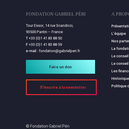
FONDATION GABRIEL PÉRI
A PROP
Tour Essor, 14 rue Scandicci,
Présentat
93500 Pantin – France
L’équipe
T
+33 (0)1 41 83 88 50
Nos parte
F
+33 (0)1 41 83 88 59
La fondat
e-mail :
fondation@gabrielperi.fr
Le conseil
Le conseil
Faire un don
Les finan
Historique
Politique 
S'inscrire à la newsletter
© Fondation Gabriel Péri