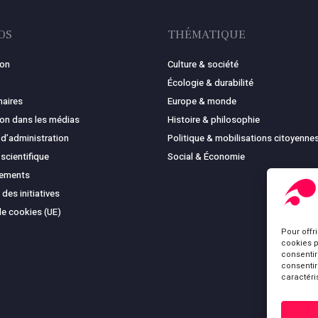
OS
THÉMATIQUE
ion
Culture & société
Écologie & durabilité
naires
Europe & monde
ion dans les médias
Histoire & philosophie
 d’administration
Politique & mobilisations citoyenne
 scientifique
Social & Économie
cements
 des initiatives
de cookies (UE)
Pour offr
cookies p
consentir
consentir
caractéri
Sous-total :