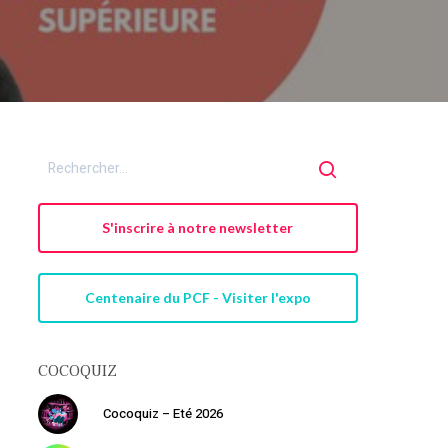
S'inscrire à notre newsletter
Centenaire du PCF - Visiter l'expo
COCOQUIZ
Votre panier est vide.
Cocoquiz – Eté 2026