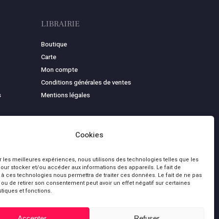
LIBRAIRIE
Boutique
Carte
Mon compte
Conditions générales de ventes
s
Mentions légales
Cookies
ir les meilleures expériences, nous utilisons des technologies telles que les
our stocker et/ou accéder aux informations des appareils. Le fait de
 à ces technologies nous permettra de traiter ces données. Le fait de ne pas
 ou de retirer son consentement peut avoir un effet négatif sur certaines
stiques et fonctions.
0,00
€
bluesky
facebook
youtube
Accepter
Refuser