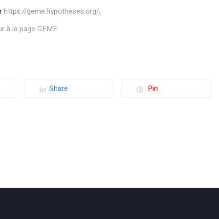
ur
https://geme.hypotheses.org/
.
ur à la page GEME
Share
Pin