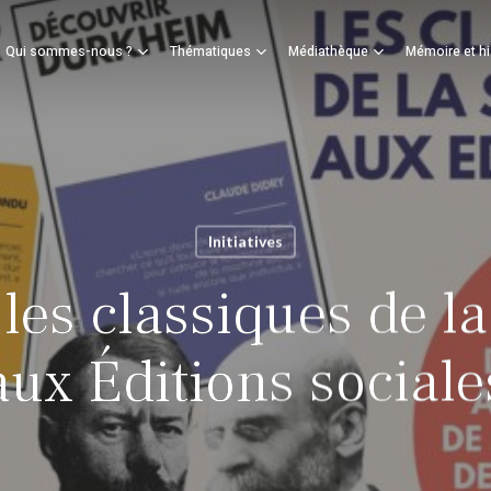
Panier
Qui sommes-nous ?
Thématiques
Médiathèque
Mémoire et hi
mer
Initiatives
les classiques de la
aux Éditions sociale