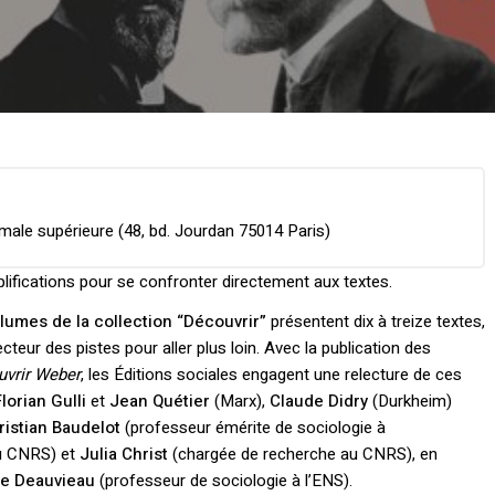
male supérieure (48, bd. Jourdan 75014 Paris)
plifications pour se confronter directement aux textes.
olumes de la collection “Découvrir”
présentent dix à treize textes,
eur des pistes pour aller plus loin. Avec la publication des
vrir Weber
, les Éditions sociales engagent une relecture de ces
Florian Gulli
et
Jean Quétier
(Marx),
Claude Didry
(Durkheim)
ristian Baudelot
(professeur émérite de sociologie à
au CNRS) et
Julia Christ
(chargée de recherche au CNRS), en
e Deauvieau
(professeur de sociologie à l’ENS).