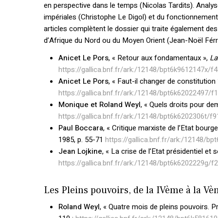
en perspective dans le temps (Nicolas Tardits). Analy
impériales (Christophe Le Digol) et du fonctionnemen
articles complètent le dossier qui traite également de
d’Afrique du Nord ou du Moyen Orient (Jean-Noël Férri
Anicet Le Pors
, « Retour aux fondamentaux »,
La
https://gallica.bnf.fr/ark:/12148/bpt6k9612147x/f
Anicet Le Pors
, « Faut-il changer de constitution 
https://gallica.bnf.fr/ark:/12148/bpt6k62022497/f
Monique et Roland Weyl
, « Quels droits pour de
https://gallica.bnf.fr/ark:/12148/bpt6k6202306t/f9
Paul Boccara
, « Critique marxiste de l’Etat bourg
1985, p. 55-71
https://gallica.bnf.fr/ark:/12148/b
Jean Lojkine
, « La crise de l’Etat présidentiel et 
https://gallica.bnf.fr/ark:/12148/bpt6k6202229g/f
Les Pleins pouvoirs, de la IVème à la V
Roland Weyl
, « Quatre mois de pleins pouvoirs.