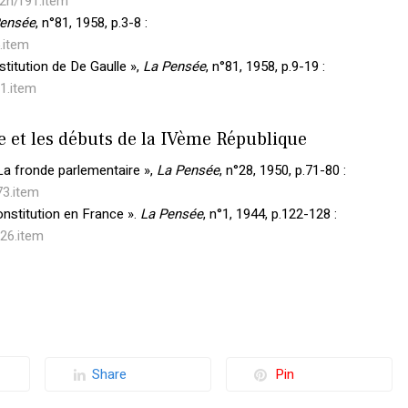
92n/f91.item
Pensée
, n°81, 1958, p.3-8 :
.item
nstitution de De Gaulle »,
La Pensée
, n°81, 1958, p.9-19 :
11.item
 et les débuts de la IVème République
La fronde parlementaire »,
La Pensée
, n°28, 1950, p.71-80 :
73.item
nstitution en France ».
La Pensée
, n°1, 1944, p.122-128 :
126.item
Share
Pin