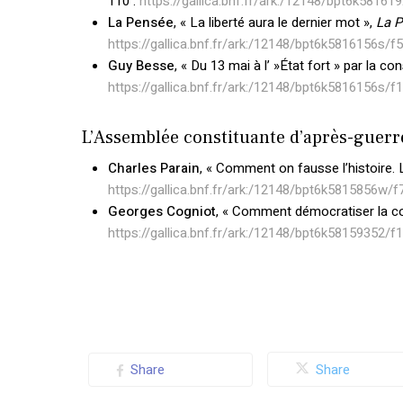
110 :
https://gallica.bnf.fr/ark:/12148/bpt6k58161
La Pensée
, « La liberté aura le dernier mot »,
La 
https://gallica.bnf.fr/ark:/12148/bpt6k5816156s/f5
Guy Besse
, « Du 13 mai à l’ »État fort » par la co
https://gallica.bnf.fr/ark:/12148/bpt6k5816156s/f
L’Assemblée constituante d’après-guerre
Charles Parain
, « Comment on fausse l’histoire. 
https://gallica.bnf.fr/ark:/12148/bpt6k5815856w/f
Georges Cogniot
, « Comment démocratiser la co
https://gallica.bnf.fr/ark:/12148/bpt6k58159352/f
Share
Share