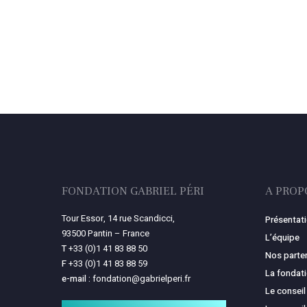
FONDATION GABRIEL PÉRI
A PROP
Tour Essor, 14 rue Scandicci,
Présentat
93500 Pantin – France
L’équipe
T
+33 (0)1 41 83 88 50
Nos parte
F
+33 (0)1 41 83 88 59
La fondat
e-mail :
fondation@gabrielperi.fr
Le conseil