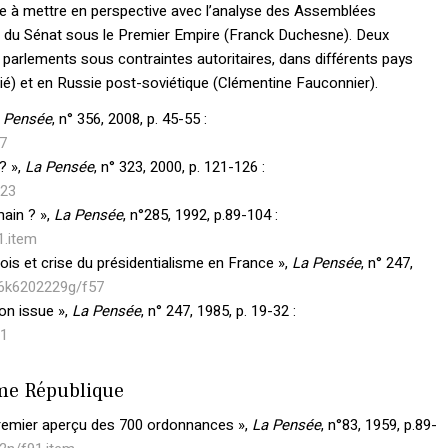
se à mettre en perspective avec l’analyse des Assemblées
t du Sénat sous le Premier Empire (Franck Duchesne). Deux
s parlements sous contraintes autoritaires, dans différents pays
é) et en Russie post-soviétique (Clémentine Fauconnier).
 Pensée
, n° 356, 2008, p. 45-55 :
47
? »,
La Pensée
, n° 323, 2000, p. 121-126 :
123
main ? »,
La Pensée
, n°285, 1992, p.89-104 :
1.item
eois et crise du présidentialisme en France »,
La Pensée
, n° 247,
pt6k6202229g/f57
son issue »,
La Pensée
, n° 247, 1985, p. 19-32 :
21
ème République
 Premier aperçu des 700 ordonnances »,
La Pensée
, n°83, 1959, p.89-