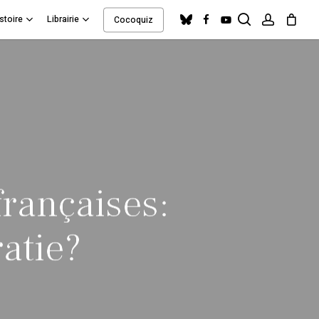
search
account
bluesky
facebook
youtube
stoire
Librairie
Cocoquiz
Close
Cart
françaises:
atie?