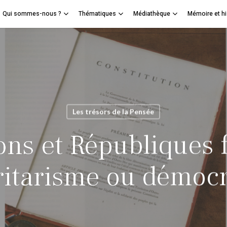
Qui sommes-nous ?
Thématiques
Médiathèque
Mémoire et hi
Panier
mer
Les trésors de la Pensée
ons et Républiques 
ritarisme ou démocr