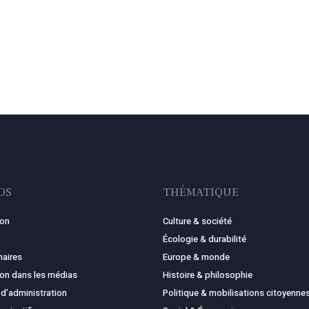
OS
THÉMATIQUE
ion
Culture & société
Écologie & durabilité
naires
Europe & monde
ion dans les médias
Histoire & philosophie
 d’administration
Politique & mobilisations citoyenne