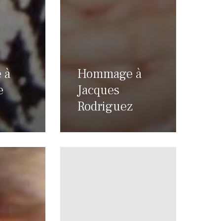
 à
Hommage à
e
Jacques
Rodriguez
Décès
de
Claudine
Wolikow