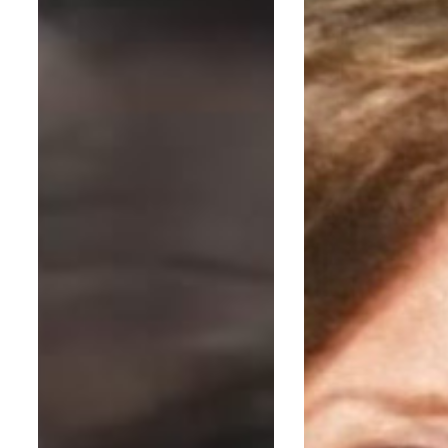
N’Diaye
Varliette