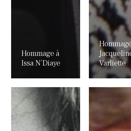
Hommage
Hommage à
Jacquelin
Issa N’Diaye
Varliette
Jean
Hommage
Ristat,
à
fils
Francette
du
Lazard
peuple
devenu