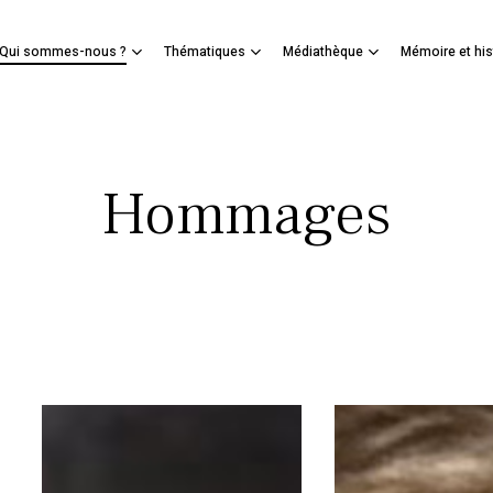
Panier
Qui sommes-nous ?
Thématiques
Médiathèque
Mémoire et his
mer
Hommages
Hommage
Hommage
à
à
Issa
Jacqueline