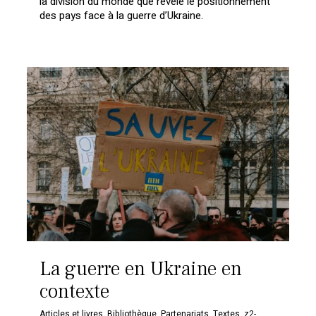
la division du monde que révèle le positionnement
des pays face à la guerre d’Ukraine.
La guerre en Ukraine en
contexte
Articles et livres
,
Bibliothèque
,
Partenariats
,
Textes
,
z2-