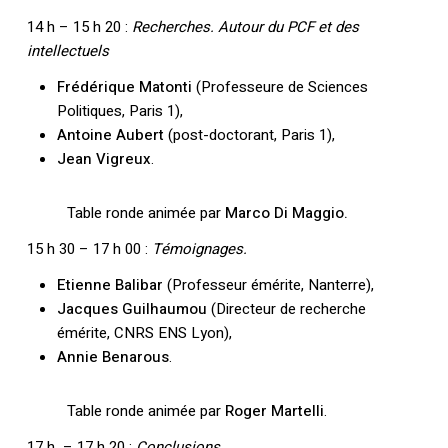
14 h – 15 h 20 :
Recherches. Autour du PCF et des
intellectuels
Frédérique Matonti
(Professeure de Sciences
Politiques, Paris 1),
Antoine Aubert
(post-doctorant, Paris 1),
Jean Vigreux
.
Table ronde animée par
Marco Di Maggio.
15 h 30 – 17 h 00 :
Témoignages.
Etienne Balibar
(Professeur émérite, Nanterre),
Votre panier est vide.
Jacques Guilhaumou
(Directeur de recherche
émérite, CNRS ENS Lyon),
Annie Benarous
.
Retourner à la
librairie
Table ronde animée par
Roger Martelli
.
17 h – 17 h 20 :
Conclusions