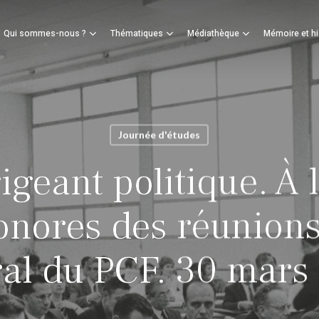
Panier
Qui sommes-nous ?
Thématiques
Médiathèque
Mémoire et hi
mer
Journée d'études
igeant politique. À 
onores des réunion
ral du PCF. 30 mars