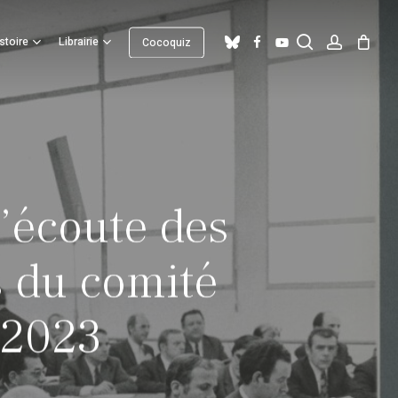
search
account
Close
bluesky
facebook
youtube
stoire
Librairie
Cocoquiz
Cart
l’écoute des
s du comité
 2023