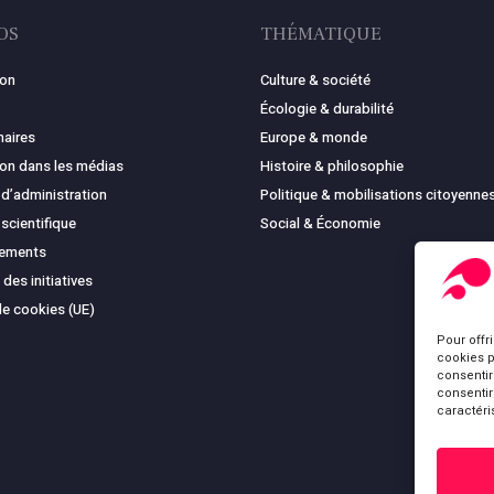
OS
THÉMATIQUE
ion
Culture & société
Écologie & durabilité
naires
Europe & monde
ion dans les médias
Histoire & philosophie
 d’administration
Politique & mobilisations citoyenne
 scientifique
Social & Économie
cements
 des initiatives
de cookies (UE)
Pour offr
cookies p
consentir
consentir
caractéri
Sous-total :
Voir