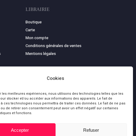
LIBRAIRIE
Boutique
Carte
Mon compte
Conditions générales de ventes
s
Mentions légales
Cookies
ir les meilleures expériences, nous utilisons des technologies telles que les
our stocker et/ou accéder aux informations des appareils. Le fait de
 à ces technologies nous permettra de traiter ces données. Le fait de ne pas
 ou de retirer son consentement peut avoir un effet négatif sur certaines
stiques et fonctions.
0,00
€
bluesky
facebook
youtube
Accepter
Refuser
 le panier
Commander