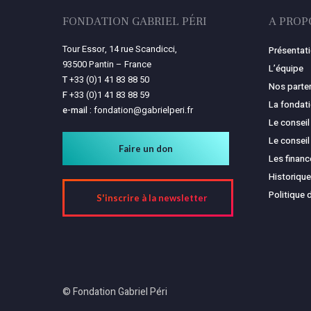
FONDATION GABRIEL PÉRI
A PROP
Tour Essor, 14 rue Scandicci,
Présentat
93500 Pantin – France
L’équipe
T
+33 (0)1 41 83 88 50
Nos parte
F
+33 (0)1 41 83 88 59
La fondat
e-mail :
fondation@gabrielperi.fr
Le conseil
Le conseil
Faire un don
Les finan
Historique
Politique 
S'inscrire à la newsletter
© Fondation Gabriel Péri