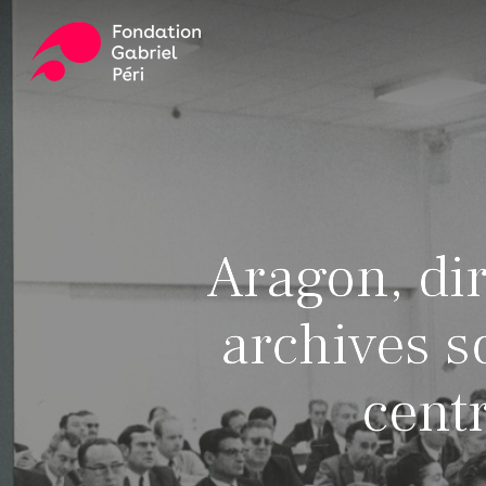
Skip
to
main
content
Appuyez sur ENTER pour rechercher ou ESC pour fer
Aragon, dir
archives s
cent