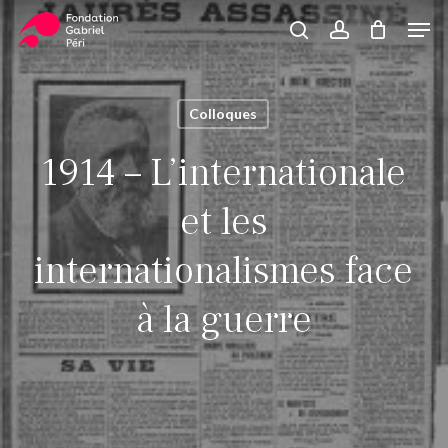
Skip
Men
to
search
account
Close
Panier
Cart
main
Close
content
Menu
Colloques
1914 – L’internationale
et les
internationalismes face
à la guerre