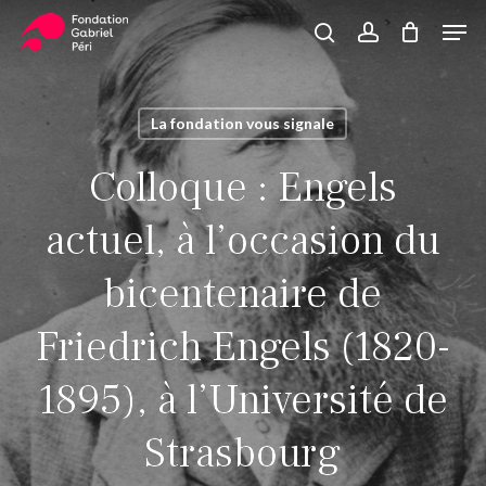
Skip
Men
to
search
account
Close
Panier
Cart
main
Close
content
Menu
La fondation vous signale
Colloque : Engels
actuel, à l’occasion du
bicentenaire de
Friedrich Engels (1820-
1895), à l’Université de
Strasbourg