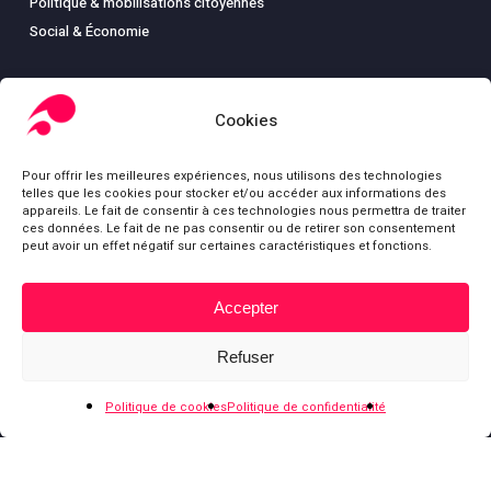
Politique & mobilisations citoyennes
Social & Économie
Cookies
LIBRAIRIE
Pour offrir les meilleures expériences, nous utilisons des technologies
Boutique
telles que les cookies pour stocker et/ou accéder aux informations des
Carte
appareils. Le fait de consentir à ces technologies nous permettra de traiter
ces données. Le fait de ne pas consentir ou de retirer son consentement
Mon compte
peut avoir un effet négatif sur certaines caractéristiques et fonctions.
Conditions générales de ventes
Mentions légales
Accepter
Sous-total :
0,00
€
Refuser
Voir le panier
Commander
© Fondation Gabriel Péri
Politique de cookies
Politique de confidentialité
bluesky
facebook
youtube