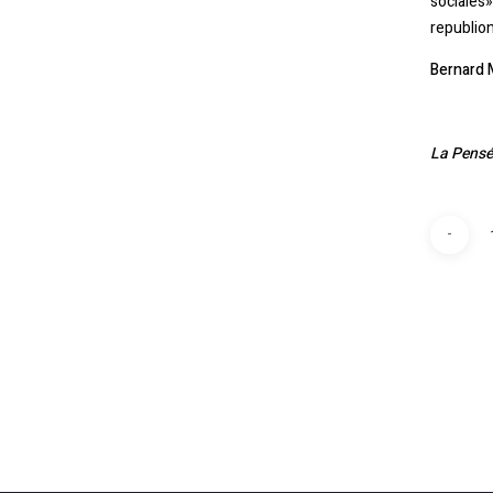
sociales
republion
Bernard 
La Pensé