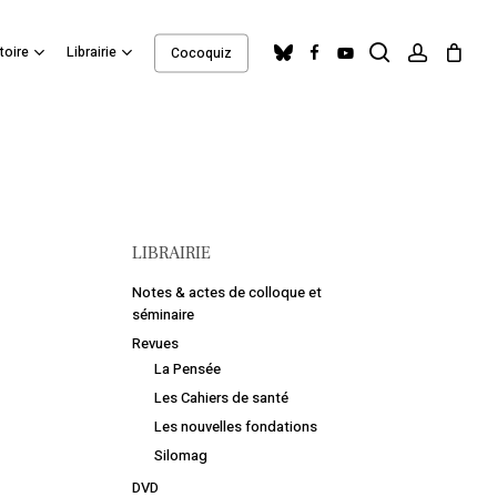
search
account
Close
bluesky
facebook
youtube
toire
Librairie
Cocoquiz
Cart
LIBRAIRIE
Notes & actes de colloque et
séminaire
Revues
La Pensée
Les Cahiers de santé
Les nouvelles fondations
Silomag
DVD