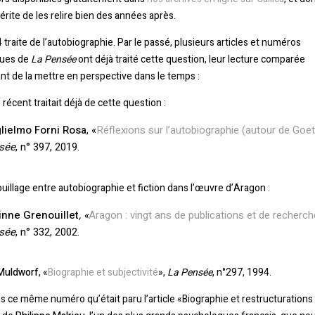
érite de les relire bien des années après.
 traite de l’autobiographie. Par le passé, plusieurs articles et numéros
ques de
La Pensée
ont déjà traité cette question, leur lecture comparée
t de la mettre en perspective dans le temps :
e récent traitait déjà de cette question :
lielmo Forni Rosa
, «
Réflexions sur l’autobiographie (autour de Goe
sée
, n° 397, 2019.
ouillage entre autobiographie et fiction dans l’œuvre d’Aragon :
inne Grenouillet
, «
Aragon : vingt ans de publications et de recherc
sée
, n° 332, 2002.
Muldworf
, «
Biographie et subjectivité
»,
La Pensée
, n°297, 1994.
s ce même numéro qu’était paru l’article «Biographie et restructurations