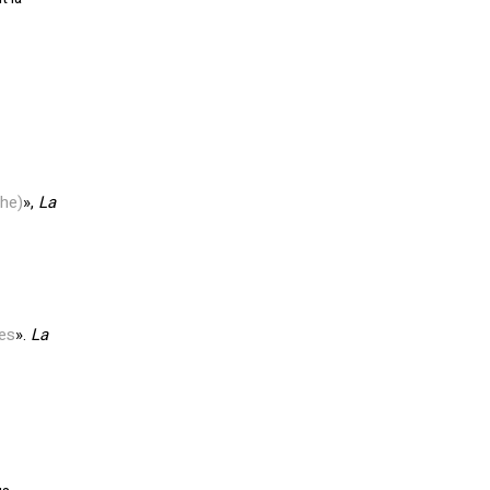
the)
»,
La
hes
».
La