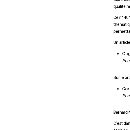
qualité m
Ce n° 404
thémati
permettan
Un articl
Gug
Pen
Sur le br
Cor
Pen
Bernard 
C’est dan