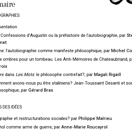
aire
OGRAPHIES
sentation
Confessions d’Augustin ou la préhistoire de l’autobiographie, par
St
net
e: l’autobiographie comme manifeste philosophique, par
Michel Co
x ombres pour un tombeau. Les Anti-Mémoires de Chateaubriand, 
roix
tre dans
Les Mots
: le philosophe contrefait?, par
Magali Rigaill
ment avons-nous pu être staliniens? Jean-Toussaint Desanti et son
osophique, par
Gérard Bras
S DES IDÉES
raphie et restructurations sociales? par
Philippe Malrieu
viol comme arme de guerre, par
Anne-Marie Roucayrol