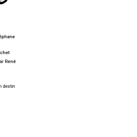
éphane
chet
par
René
 destin