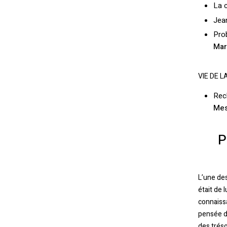
La c
Jean
Prob
Mar
VIE DE 
Rec
Mes
P
L’une des
était de 
connaissa
pensée do
des trés