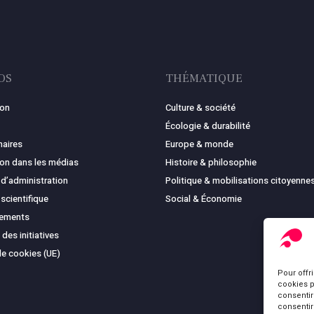
OS
THÉMATIQUE
ion
Culture & société
Écologie & durabilité
naires
Europe & monde
ion dans les médias
Histoire & philosophie
 d’administration
Politique & mobilisations citoyenne
 scientifique
Social & Économie
cements
 des initiatives
de cookies (UE)
Pour offr
cookies p
consentir
consentir