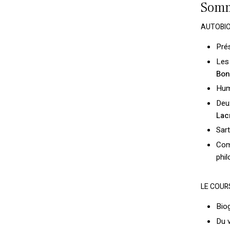
Somm
AUTOBI
Pré
Les 
Bon
Hum
Deu
Lac
Sar
Com
phil
LE COUR
Biog
Du 