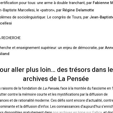
ertification pour tous: une arme à double tranchant, par
Fabienne M
-Baptiste Marcellesi, le «patron», par
Régine Delamotte
lèmes de sociolinguistique: Le congrès de Tours, par
Jean-Baptist
cellesi
LA RECHERCHE
herche et enseignement supérieur: un enjeu de démocratie, par
Ann
liand
our aller plus loin… des trésors dans l
archives de La Pensée
 raisons de la fondation de
La Pensée
, face à la montée du fascisme en 
lutter contre la mémoire courte et les mystifications par la diffusion de
nces et de rationalité moderne. Ces défis sont encore d’actualité, contre
minante et la diffusion d’infox. Les connaissances d’aujourd’hui s’enric
ors disponibles gratuitement dans
nos archives en ligne sur Gallica
, et don