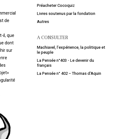
Préacheter Cocoquiz
ommercial
Livres soutenus par la fondation
st de
Autres
-il, que
A CONSULTER
que dont
Machiavel, l’expérience, la politique et
hir sur
le peuple
enre
La Pensée n°403 - Le devenir du
des
français
bjet»
La Pensée n° 402 – Thomas d'Aquin
ngularité
e