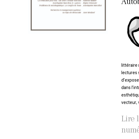
Auto
littérair
lectures 
d’exposer
dans l’in
esthétiqu
vecteur,
Lire 
numé