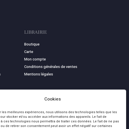
LIBRAIRIE
Boutique
Carte
Mon compte
Conditions générales de ventes
s
Mentions légales
Cookies
ir les meilleures expériences, nous utilisons des technologies telles que les
our stocker et/ou accéder aux informations des appareils. Le fait de
 à ces technologies nous permettra de traiter ces données. Le fait de ne pas
 ou de retirer son consentement peut avoir un effet négatif sur certaines