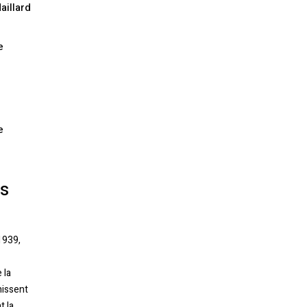
aillard
e
e
Votre panier est vide.
es
Retourner à la librairie
1939,
 la
hissent
t la