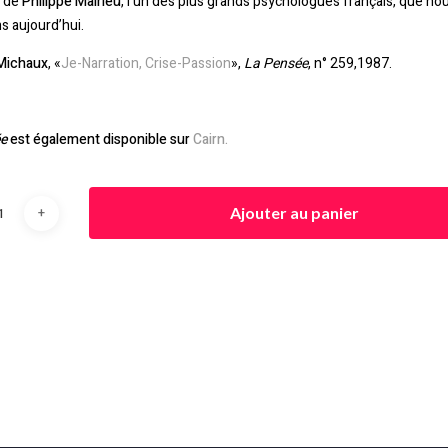
» de
Philippe Malrieu
, l’un des plus grands psychologues français, que no
s aujourd’hui.
Michaux
, «
Je-Narration, Crise-Passion
»,
La Pensée
, n° 259,1987.
e
est également disponible sur
Cairn.
Ajouter au panier