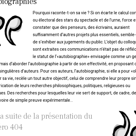
biographies
Pourquoi raconte-t-on sa vie ? Si on écarte le calcul c
ou électoral des stars du spectacle et de l’urne, force e
constater que des penseurs, des écrivains, auraient
suffisamment d’autres projets plus essentiels, semble-t
de s’exhiber aux jugements du public. L’objet du collo
sont extraites ces communications n’était pas de réfléc
le statut de l’«autobiographie» envisagée comme un g
e mais d’aborder l’autobiographie à partir de son effectivité, en proposant 
singulières d’auteurs. Pour ces auteurs, l’autobiographie, si elle a pour «o
 sa vie, recèle un tout autre objectif, celui de comprendre leur propre si
trication de leurs recherches philosophiques, politiques, religieuses ou
es. Des recherches pour lesquelles leur vie sert de support, de cadre, d
 voire de simple preuve expérimentale…
la suite de la présentation du
ro 404