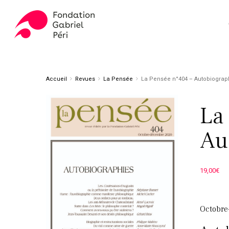
Skip
to
main
content
Appuyez sur ENTER pour rechercher ou ESC pour fer
Accueil
Revues
La Pensée
La Pensée n°404 – Autobiograp
La
Au
19,00
€
Octobre