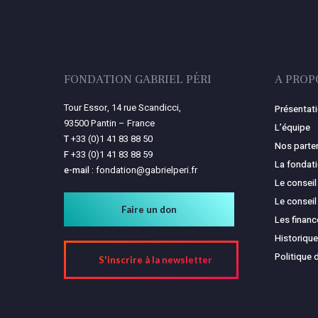
FONDATION GABRIEL PÉRI
A PROP
Tour Essor, 14 rue Scandicci,
Présentat
93500 Pantin – France
L’équipe
T
+33 (0)1 41 83 88 50
Nos parte
F
+33 (0)1 41 83 88 59
La fondat
e-mail :
fondation@gabrielperi.fr
Le conseil
Le conseil
Faire un don
Les finan
Historique
Politique 
S'inscrire à la newsletter