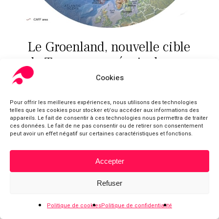
Le Groenland, nouvelle cible
de Trump, au mépris du
droit international et des
Cookies
droits des peuples
Pour offrir les meilleures expériences, nous utilisons des technologies
La fondation vous signale
telles que les cookies pour stocker et/ou accéder aux informations des
appareils. Le fait de consentir à ces technologies nous permettra de traiter
Cette chronique de la revue Recherches
ces données. Le fait de ne pas consentir ou de retirer son consentement
peut avoir un effet négatif sur certaines caractéristiques et fonctions.
internationales est consacrée à la montée de la
conflictualité dans le monde et au risque de voir
s’installer un chaos généralisé.
Accepter
Sous-total :
0,00
€
Refuser
Voir le panier
Commander
Politique de cookies
Politique de confidentialité