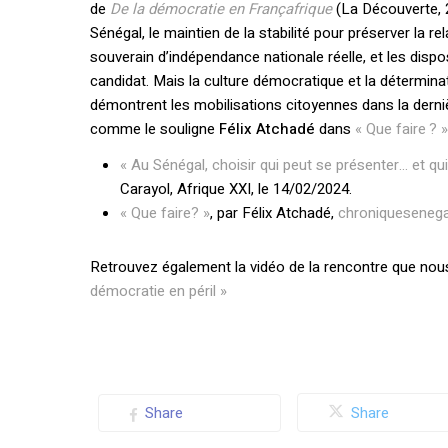
de
De la démocratie en Françafrique
(La Découverte, 2
Sénégal, le maintien de la stabilité pour préserver la r
souverain d’indépendance nationale réelle, et les disp
candidat. Mais la culture démocratique et la détermin
démontrent les mobilisations citoyennes dans la derniè
comme le souligne
Félix Atchadé
dans
« Que faire ? »
« Au Sénégal, choisir qui peut se présenter… et qui
Carayol, Afrique XXI, le 14/02/2024.
« Que faire? »
, par Félix Atchadé,
chroniqueseneg
Retrouvez également la vidéo de la rencontre que nous
démocratie en péril »
Share
Share