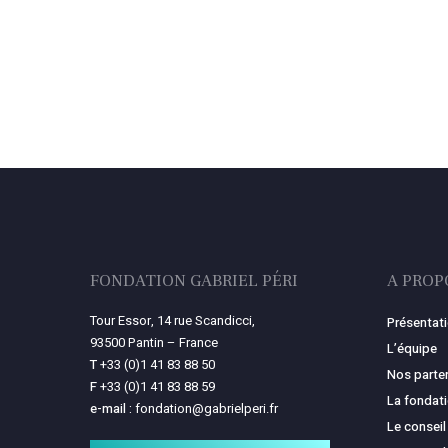
FONDATION GABRIEL PÉRI
A PROP
Tour Essor, 14 rue Scandicci,
Présentat
93500 Pantin – France
L’équipe
T
+33 (0)1 41 83 88 50
Nos parte
F
+33 (0)1 41 83 88 59
La fondat
e-mail :
fondation@gabrielperi.fr
Le conseil