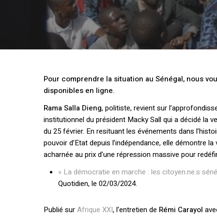
Pour comprendre la situation au Sénégal, nous vo
disponibles en ligne.
Rama Salla Dieng
, politiste, revient sur l’approfondi
institutionnel du président Macky Sall qui a décidé la 
du 25 février. En resituant les événements dans l’histo
pouvoir d’Etat depuis l’indépendance, elle démontre la 
acharnée au prix d’une répression massive pour redéfinir
« La démocratie en marche : les citoyen.ne.s sénég
Quotidien, le 02/03/2024.
Publié sur
Afrique XXI
, l’entretien de
Rémi Carayol
av