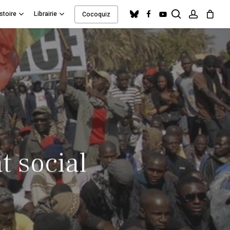
search
account
bluesky
facebook
youtube
stoire
Librairie
Cocoquiz
Close
Cart
t social