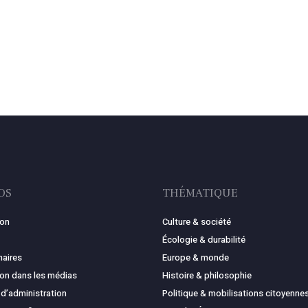
OS
THÉMATIQUE
ion
Culture & société
Écologie & durabilité
naires
Europe & monde
ion dans les médias
Histoire & philosophie
 d’administration
Politique & mobilisations citoyenne