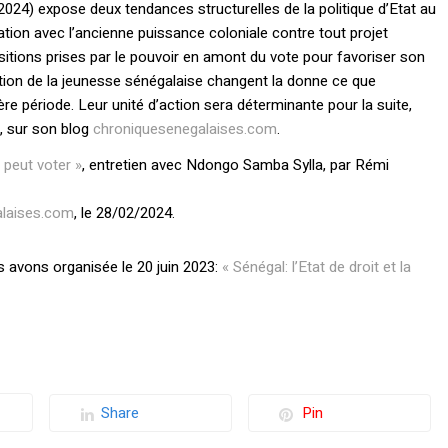
024) expose deux tendances structurelles de la politique d’Etat au
elation avec l’ancienne puissance coloniale contre tout projet
ositions prises par le pouvoir en amont du vote pour favoriser son
ation de la jeunesse sénégalaise changent la donne ce que
re période. Leur unité d’action sera déterminante pour la suite,
, sur son blog
chroniquesenegalaises.com
.
 peut voter »
, entretien avec Ndongo Samba Sylla, par Rémi
alaises.com
, le 28/02/2024.
 avons organisée le 20 juin 2023:
« Sénégal: l’Etat de droit et la
Share
Pin