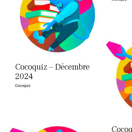
Cocoquiz – Décembre
2024
Cocoquiz
Cocoq