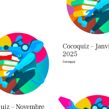
Cocoquiz – Janv
2025
Cocoquiz
uiz – Novembre