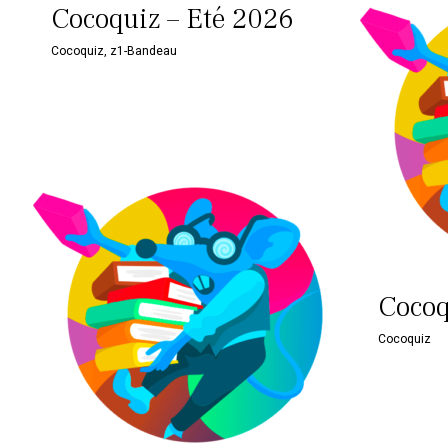
Cocoquiz – Eté 2026
Cocoquiz
,
z1-Bandeau
Cocoq
Cocoquiz