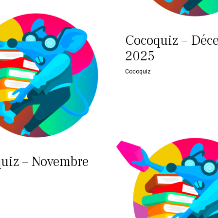
Cocoquiz – Déc
2025
Cocoquiz
uiz – Novembre