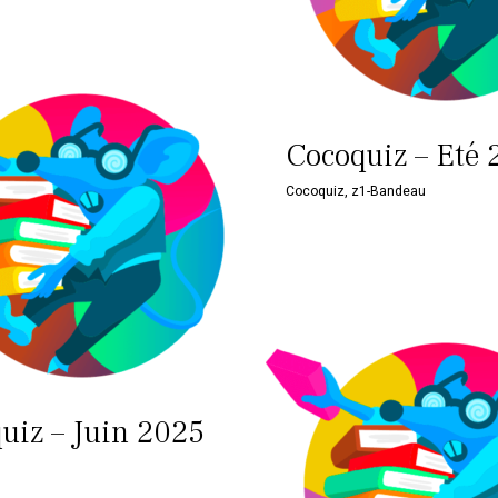
Cocoquiz – Eté 
Cocoquiz
,
z1-Bandeau
uiz – Juin 2025