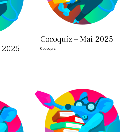
Cocoquiz – Mai 2025
l 2025
Cocoquiz