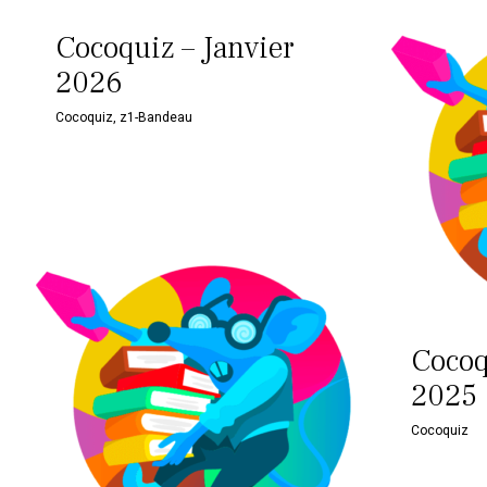
Cocoquiz – Janvier
2026
Cocoquiz
,
z1-Bandeau
Cocoq
2025
Cocoquiz