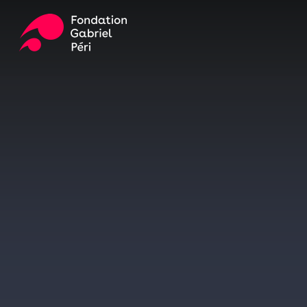
Skip
to
main
content
Appuyez sur ENTER pour rechercher ou ESC pour fer