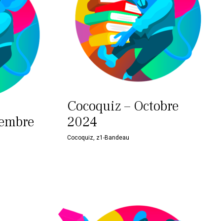
Cocoquiz – Octobre
tembre
2024
Cocoquiz
,
z1-Bandeau