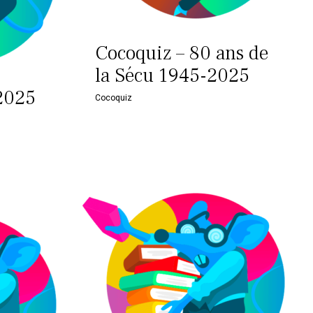
Cocoquiz – 80 ans de
la Sécu 1945-2025
2025
Cocoquiz
Votre panier est vide.
Retourner à la librairie