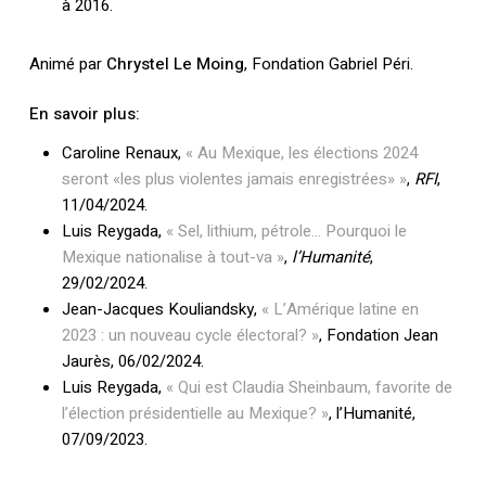
à 2016.
Animé par
Chrystel Le Moing
, Fondation Gabriel Péri.
En savoir plus:
Caroline Renaux,
« Au Mexique, les élections 2024
seront «les plus violentes jamais enregistrées» »
,
RFI
,
11/04/2024.
Luis Reygada,
« Sel, lithium, pétrole… Pourquoi le
Mexique nationalise à tout-va »
,
l’Humanité
,
29/02/2024.
Jean-Jacques Kouliandsky,
« L’Amérique latine en
2023 : un nouveau cycle électoral? »
, Fondation Jean
Jaurès, 06/02/2024.
Luis Reygada,
« Qui est Claudia Sheinbaum, favorite de
l’élection présidentielle au Mexique? »
, l’Humanité,
07/09/2023.