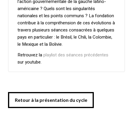
l’action gouvernementale de la gauche latino-
américaine ? Quels sont les singularités
nationales et les points communs ? La fondation
Votre panier est vide.
contribue à la compréhension de ces évolutions à
travers plusieurs séances consacrées à quelques
Retourner à la
librairie
pays en particulier : le Brésil, le Chili, la Colombie,
le Mexique et la Bolivie.
Retrouvez la
playlist des séances précédentes
sur youtube.
Retour à la présentation du cycle
Retour à la présentation du cycle