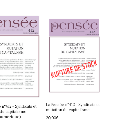
La Pensée n°412 – Syndicats et
 n°412 – Syndicats et
Votre panier est vide.
mutation du capitalisme
du capitalisme
 numérique)
20,00
€
Retourner à la librairie