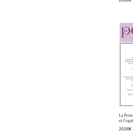
20,00
€
La Pens
et l’éga
20,00
€