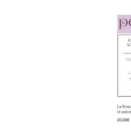
La Pens
et auto
20,00
€