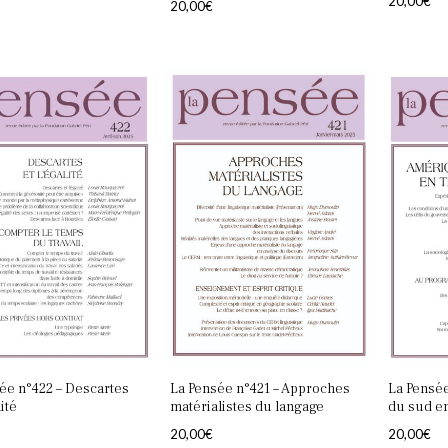
20,00
€
20,00
€
ée n°422 – Descartes
La Pensée n°421 – Approches
La Pensé
lité
matérialistes du langage
du sud en
20,00
€
20,00
€