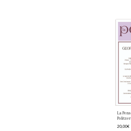
La Pens
Politze
20,00
€