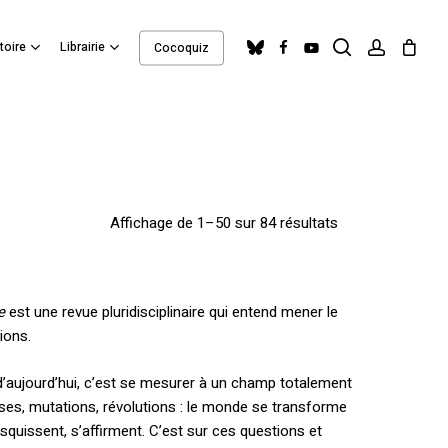
search
account
Close
bluesky
facebook
youtube
toire
Librairie
Cocoquiz
Cart
Trié
Affichage de 1–50 sur 84 résultats
du
plus
e
est une revue pluridisciplinaire qui entend mener le
tions.
récent
au
d’aujourd’hui, c’est se mesurer à un champ totalement
ses, mutations, révolutions : le monde se transforme
plus
squissent, s’affirment. C’est sur ces questions et