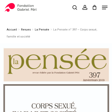
Skip
Men
to
search
account
Close
Panier
Cart
main
Close
content
Menu
Accueil
Revues
La Pensée
La Pensée n° 397 – Corps sexué,
famille et société