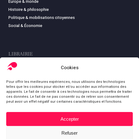
Europe & monde
Histoire & philosophie
Politique & mobilisations citoyennes
Social & Économie
LIBRAIRIE
Boutique
Cookies
Carte
Pour offrir les meilleures expériences, nous utilisons des technologies
Mon compte
telles que les cookies pour stocker et/ou accéder aux informations des
Conditions générales de ventes
appareils. Le fait de consentir à ces technologies nous permettra de traiter
ces données. Le fait de ne pas consentir ou de retirer son consentement
Mentions légales
peut avoir un effet négatif sur certaines caractéristiques et fonctions.
Accepter
Sous-total :
0,00
€
© Fondation Gabriel Péri
Refuser
Voir le panier
Commander