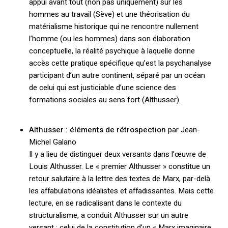
appui avant tout (non pas uniquement) sur les
hommes au travail (Sève) et une théorisation du
matérialisme historique qui ne rencontre nullement
l’homme (ou les hommes) dans son élaboration
conceptuelle, la réalité psychique à laquelle donne
accès cette pratique spécifique qu’est la psychanalyse
participant d’un autre continent, séparé par un océan
de celui qui est justiciable d’une science des
Votre panier est vide.
formations sociales au sens fort (Althusser).
Retourner à la
librairie
Althusser : éléments de rétrospection
par Jean-
Michel Galano
Il y a lieu de distinguer deux versants dans l’œuvre de
Louis Althusser. Le « premier Althusser » constitue un
retour salutaire à la lettre des textes de Marx, par-delà
les affabulations idéalistes et affadissantes. Mais cette
lecture, en se radicalisant dans le contexte du
structuralisme, a conduit Althusser sur un autre
versant : celui de la constitution d’un « Marx imaginaire