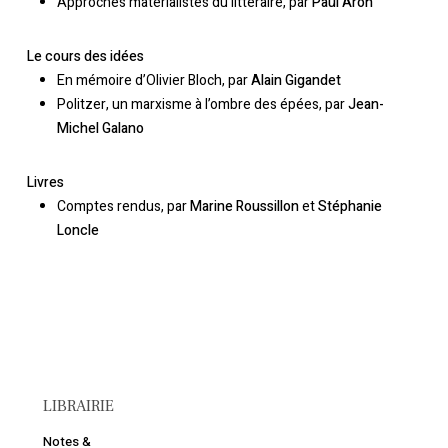
Approches matérialistes du littéraire, par
Paul Aron
Le cours des idées
En mémoire d’Olivier Bloch, par
Alain Gigandet
Politzer, un marxisme à l’ombre des épées, par
Jean-
Michel Galano
Livres
Comptes rendus, par
Marine Roussillon
et
Stéphanie
Loncle
LIBRAIRIE
Votre panier est vide.
Notes &