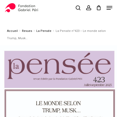
Skip
Men
to
search
account
Close
Panier
Cart
main
Close
content
Menu
Accueil
Revues
La Pensée
La Pensée n°423 – Le monde selon
Trump, Musk…