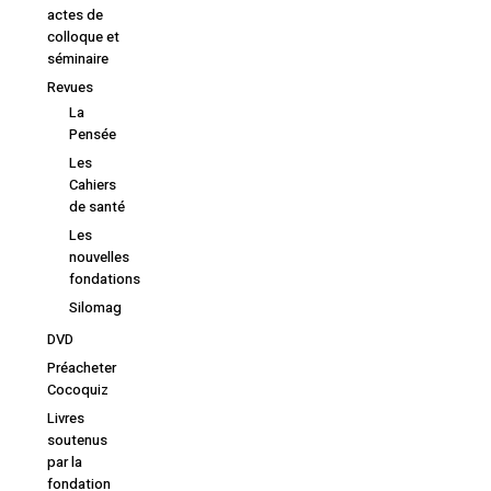
actes de
colloque et
Retourner à la
librairie
séminaire
Revues
La
Pensée
Les
Cahiers
de santé
Les
nouvelles
fondations
Silomag
DVD
Préacheter
Cocoquiz
Livres
soutenus
par la
fondation