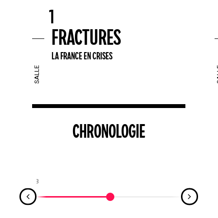
1
FRACTURES
LA FRANCE EN CRISES
Votre panier est vide.
Retourner à la
librairie
CHRONOLOGIE