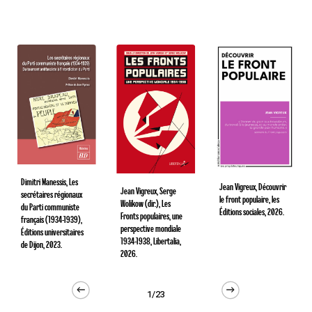
Dimitri Manessis, Les
Jean Vigreux, Découvrir
Jean Vigreux, Serge
secrétaires régionaux
le front populaire, les
Wolikow (dir.), Les
du Parti communiste
Éditions sociales, 2026.
Fronts populaires, une
français (1934-1939),
perspective mondiale
Éditions universitaires
1934-1938, Libertalia,
de Dijon, 2023.
2026.
1/23