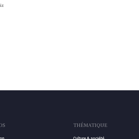
iz
OS
THÉMATIQUE
ion
Culture & société