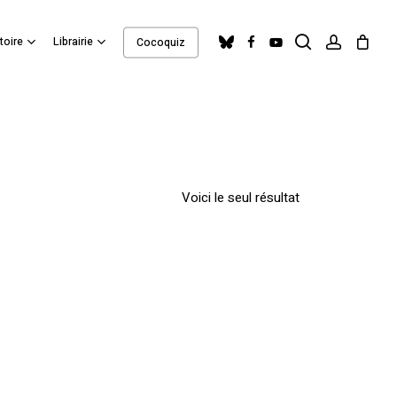
search
account
Close
bluesky
facebook
youtube
toire
Librairie
Cocoquiz
Cart
Voici le seul résultat