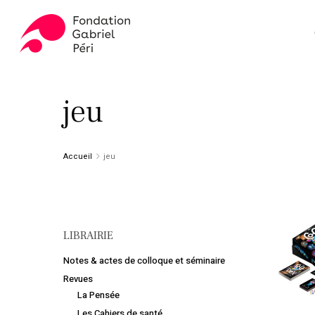
Skip
to
main
content
Appuyez sur ENTER pour rechercher ou ESC pour fer
jeu
Accueil
jeu
LIBRAIRIE
Notes & actes de colloque et séminaire
Revues
La Pensée
Les Cahiers de santé