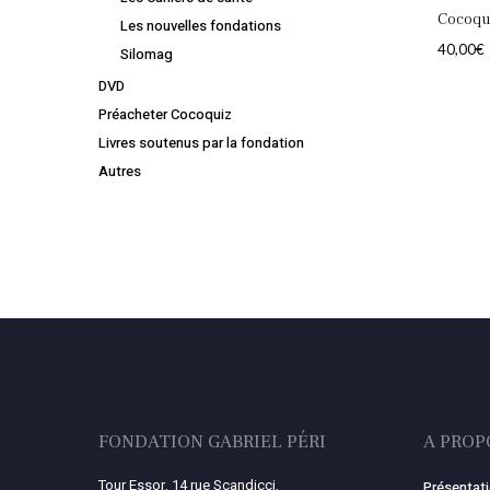
Cocoqu
Les nouvelles fondations
40,00
€
Silomag
DVD
Préacheter Cocoquiz
Livres soutenus par la fondation
Autres
FONDATION GABRIEL PÉRI
A PROP
Tour Essor, 14 rue Scandicci,
Présentat