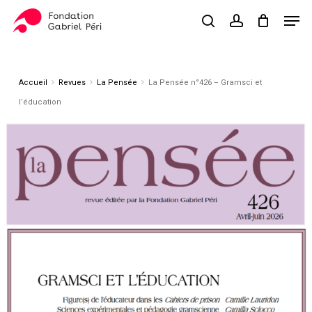
Skip
Men
to
search
account
Close
Panier
Cart
main
Close
content
Menu
Accueil
Revues
La Pensée
La Pensée n°426 – Gramsci et
l’éducation