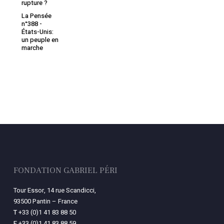
rupture ?
La Pensée
n°388 -
États-Unis:
un peuple en
marche
FONDATION GABRIEL PÉRI
Tour Essor, 14 rue Scandicci,
93500 Pantin – France
T
+33 (0)1 41 83 88 50
F
+33 (0)1 41 83 88 59