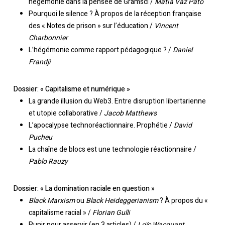
hégémonie dans la pensée de Gramsci /
Matia Vaz Pato
Pourquoi le silence ? À propos de la réception française
des « Notes de prison » sur l’éducation /
Vincent
Charbonnier
L’hégémonie comme rapport pédagogique ? /
Daniel
Frandji
Dossier: « Capitalisme et numérique »
La grande illusion du Web3. Entre disruption libertarienne
et utopie collaborative /
Jacob Matthews
L’apocalypse technoréactionnaire. Prophétie /
David
Pucheu
La chaîne de blocs est une technologie réactionnaire /
Pablo Rauzy
Dossier: « La domination raciale en question »
Black Marxism
ou
Black Heideggerianism
? À propos du «
capitalisme racial » /
Florian Gulli
Punir pour asservir (en 3 articles) /
Loïc Wacquant