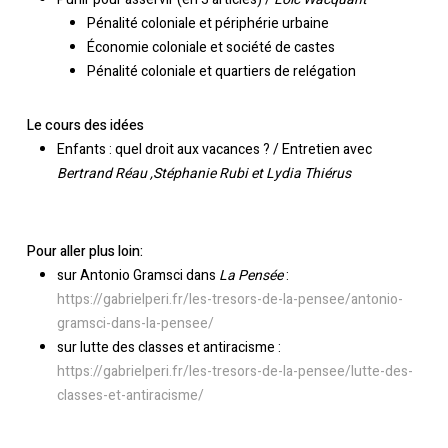
Pénalité coloniale et périphérie urbaine
Économie coloniale et société de castes
Pénalité coloniale et quartiers de relégation
Le cours des idées
Enfants : quel droit aux vacances ? / Entretien avec
Bertrand Réau ,Stéphanie Rubi et Lydia Thiérus
Pour aller plus loin:
sur Antonio Gramsci dans
La Pensée
:
https://gabrielperi.fr/les-tresors-de-la-pensee/antonio-
Votre panier est vide.
gramsci-dans-la-pensee/
sur lutte des classes et antiracisme :
https://gabrielperi.fr/les-tresors-de-la-pensee/lutte-des-
Retourner à la
librairie
classes-et-antiracisme/