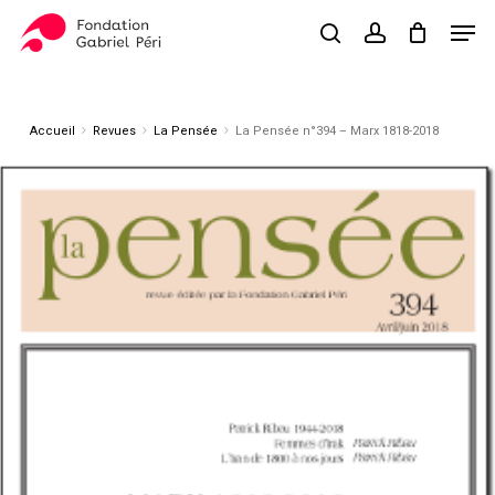
Skip
Men
to
search
account
Close
Panier
Cart
main
Close
content
Menu
Accueil
Revues
La Pensée
La Pensée n°394 – Marx 1818-2018