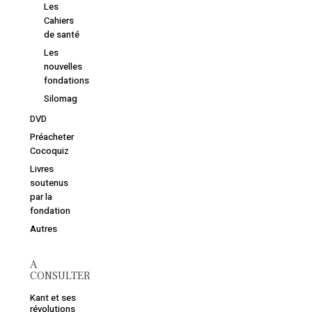
Les
Cahiers
de santé
Les
nouvelles
fondations
Silomag
DVD
Préacheter
Cocoquiz
Livres
soutenus
par la
fondation
Autres
A
CONSULTER
Kant et ses
révolutions