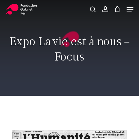
Skip
Men
to
search
account
Close
Panier
Cart
main
Close
content
Menu
Expo La vie est à nous –
Focus