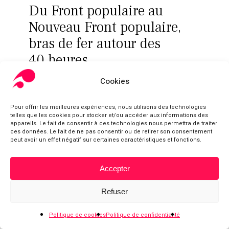
Du Front populaire au
Nouveau Front populaire,
bras de fer autour des
40 heures
Bataille du front populaire
,
Partenariats
,
Salle 5 – Conquêtes
Cookies
Par Danièle Fraboulet. La bataille du Front
populaire, série en partenariat avec L’Humanité
Pour offrir les meilleures expériences, nous utilisons des technologies
(2024). Face au gouvernement du Front populaire,
telles que les cookies pour stocker et/ou accéder aux informations des
le patronat organisé en branche professionnelle et
appareils. Le fait de consentir à ces technologies nous permettra de traiter
ces données. Le fait de ne pas consentir ou de retirer son consentement
confédéré se montre prêt à céder des
peut avoir un effet négatif sur certaines caractéristiques et fonctions.
augmentations de salaire en échange d’une
interdiction des occupations d’usine et un abandon
de la réduction du temps de travail.
Accepter
Sous-total :
0,00
€
Refuser
Voir le panier
Commander
Politique de cookies
Politique de confidentialité