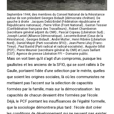
Septembre 1944, des membres du Conseil National de la Résistance
autour de son président Georges Bidault (démocrate chrétien). De
gauche à droite : Jacques Debû-Bridel (Fédération républicaine et
Républicains nationaux) ; Pierre Villon (Front National) ; Gaston Tessier
(Confédération française des Travailleurs) ; Robert Chambeiron
(secrétaire général adjoint du CNR) ; Pascal Copeau (Libération Sud) ;
Joseph Laniel (Alliance Démocratique) ; Lecomte-Boinet (Ceux de la
Résistance) ; Georges Bidault ; André Mutter ; Henri Ribière (Libéartion
Nord) ; Daniel Mayer (Parti socialiste SFIO) ; Jean-Pierre Lévy (Franc-
Tireur) ; Paul Bastid (Parti radical et radical-socialiste) ; Auguste Gillot
(PCF) ; Pierre Meunier (secrétaire général du CNR) et Louis Saillant
(CGT). Agence de presse Libération FFI – Domaine public.
Mais on voit bien qu’il s’agit d’un compromis, puisque les
gaullistes et les anciens de la SFIO, qui se sont ralliés à De
Gaulle, portaient l’idée d’une sélection par le mérite, quelles
que soient les origines sociales, là où les communistes ne
mettaient pas l’accent sur la sélection de capacités
formées par la famille, mais sur la démocratisation : les
capacités de chacun devaient être formées par l’école.
Déjà, le PCF pointant les insuffisances de l’égalité formelle,
que la sociologie démontrera plus tard : l’école doit créer
les conditions de développement qui ne peuvent pas exister