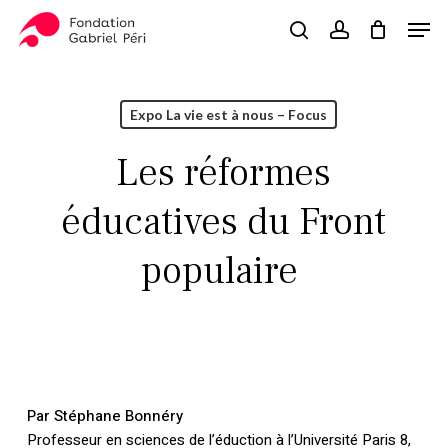
Skip
Men
to
search
account
Close
Panier
Cart
main
Close
content
Menu
Expo La vie est à nous – Focus
Les réformes
éducatives du Front
populaire
Par Stéphane Bonnéry
Professeur en sciences de l’éduction à l’Université Paris 8,