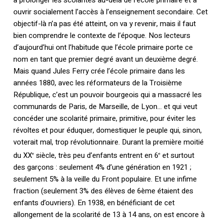
à prolonger les scolarités au-delà de l’école primaire et à
ouvrir socialement l’accès à l’enseignement secondaire. Cet
objectif-là n’a pas été atteint, on va y revenir, mais il faut
bien comprendre le contexte de l’époque. Nos lecteurs
d’aujourd’hui ont l’habitude que l’école primaire porte ce
nom en tant que premier degré avant un deuxième degré.
Mais quand Jules Ferry crée l’école primaire dans les
années 1880, avec les réformateurs de la Troisième
République, c’est un pouvoir bourgeois qui a massacré les
communards de Paris, de Marseille, de Lyon… et qui veut
concéder une scolarité primaire, primitive, pour éviter les
révoltes et pour éduquer, domestiquer le peuple qui, sinon,
voterait mal, trop révolutionnaire. Durant la première moitié
du XX
siècle, très peu d’enfants entrent en 6
et surtout
e
e
des garçons : seulement 4% d’une génération en 1921 ;
seulement 5% à la veille du Front populaire. Et une infime
fraction (seulement 3% des élèves de 6ème étaient des
enfants d’ouvriers). En 1938, en bénéficiant de cet
allongement de la scolarité de 13 à 14 ans, on est encore à