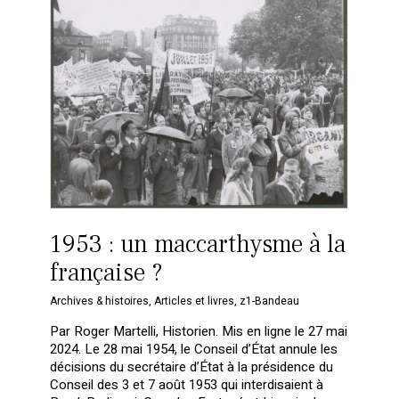
1953 : un maccarthysme à la
française ?
Archives & histoires
,
Articles et livres
,
z1-Bandeau
Par Roger Martelli, Historien. Mis en ligne le 27 mai
Votre panier est vide.
2024. Le 28 mai 1954, le Conseil d’État annule les
décisions du secrétaire d’État à la présidence du
Retourner à la
Conseil des 3 et 7 août 1953 qui interdisaient à
librairie