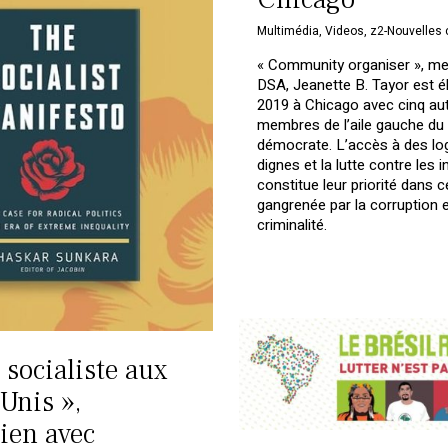
Multimédia
,
Videos
,
z2-Nouvelles 
« Community organiser », m
DSA, Jeanette B. Tayor est él
2019 à Chicago avec cinq au
membres de l’aile gauche du 
démocrate. L’accès à des l
dignes et la lutte contre les i
constitue leur priorité dans ce
gangrenée par la corruption e
criminalité.
 socialiste aux
Unis »,
tien avec