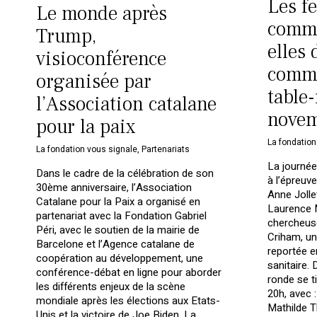
Les f
Le monde après
commu
Trump,
elles
visioconférence
comme
organisée par
table
l’Association catalane
novem
pour la paix
La fondation
La fondation vous signale
,
Partenariats
La journé
Dans le cadre de la célébration de son
à l’épreuv
30ème anniversaire, l’Association
Anne Joll
Catalane pour la Paix a organisé en
Laurence 
partenariat avec la Fondation Gabriel
chercheuse
Péri, avec le soutien de la mairie de
Criham, uni
Barcelone et l’Agence catalane de
reportée e
coopération au développement, une
sanitaire. 
conférence-débat en ligne pour aborder
ronde se t
les différents enjeux de la scène
20h, avec :
mondiale après les élections aux Etats-
Mathilde T
Unis et la victoire de Joe Biden. La