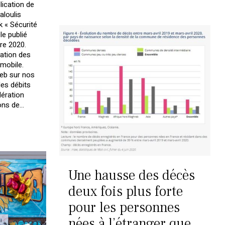
lication de
aloulis
k « Sécurité
le publié
bre 2020.
ation des
 mobile.
web sur nos
es débits
lération
ons de…
Une hausse des décès
deux fois plus forte
Votre panier est vide.
pour les personnes
Retourner à la librairie
nées à l’étranger que