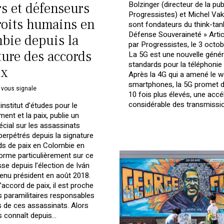
Bolzinger (directeur de la pub
rs et défenseurs
Progressistes) et Michel Vak
roits humains en
sont fondateurs du think-tan
Défense Souveraineté » Artic
bie depuis la
par Progressistes, le 3 octo
ture des accords
La 5G est une nouvelle génér
standards pour la téléphonie
ix
Après la 4G qui a amené le 
smartphones, la 5G promet d
 vous signale
10 fois plus élevés, une accé
considérable des transmissi
institut d’études pour le
ent et la paix, publie un
écial sur les assassinats
 perpétrés depuis la signature
s de paix en Colombie en
nforme particulièrement sur ce
sse depuis l’élection de Iván
nu président en août 2018.
’accord de paix, il est proche
s paramilitaires responsables
s de ces assassinats. Alors
s connaît depuis…