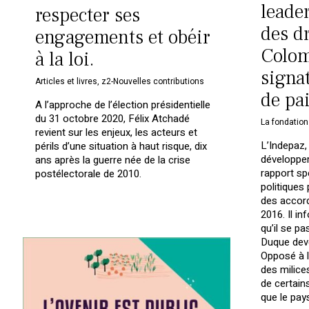
leade
respecter ses
des d
engagements et obéir
Colom
à la loi.
signa
Articles et livres
,
z2-Nouvelles contributions
de pa
A l’approche de l’élection présidentielle
du 31 octobre 2020, Félix Atchadé
La fondation
revient sur les enjeux, les acteurs et
L’Indepaz, 
périls d’une situation à haut risque, dix
développem
ans après la guerre née de la crise
rapport sp
postélectorale de 2010.
politiques
des accord
2016. Il i
qu’il se pa
Duque deve
Opposé à l
des milice
de certain
que le pay