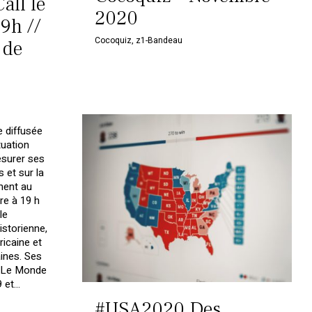
all le
2020
9h //
Cocoquiz
,
z1-Bandeau
 de
 diffusée
tuation
esurer ses
 et sur la
ment au
e à 19 h
le
storienne,
ricaine et
ines. Ses
t Le Monde
et...
#USA2020 Des