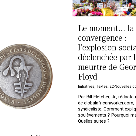
Le moment… la
convergence :
l’explosion soci
déclenchée par l
meurtre de Geo
Floyd
Initiatives
,
Textes
,
z2-Nouvelles co
Par Bill Fletcher, Jr., rédacte
de globalafricanworker.com,
syndicaliste. Comment expli
soulèvements ? Pourquoi ma
Quelles suites ?