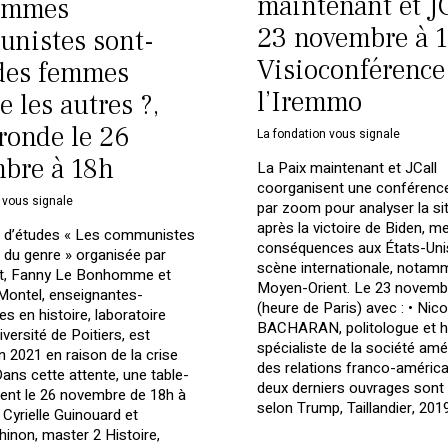
maintenant et JC
emmes
23 novembre à 1
nistes sont-
Visioconférence
 des femmes
l’Iremmo
 les autres ?,
-ronde le 26
La fondation vous signale
bre à 18h
La Paix maintenant et JCall
coorganisent une conférence
 vous signale
par zoom pour analyser la si
après la victoire de Biden, m
e d’études « Les communistes
conséquences aux États-Unis
e du genre » organisée par
scène internationale, notam
et, Fanny Le Bonhomme et
Moyen-Orient. Le 23 novembr
Montel, enseignantes-
(heure de Paris) avec : • Nico
s en histoire, laboratoire
BACHARAN, politologue et hi
versité de Poitiers, est
spécialiste de la société amé
n 2021 en raison de la crise
des relations franco-américa
Dans cette attente, une table-
deux derniers ouvrages son
ient le 26 novembre de 18h à
selon Trump, Taillandier, 2019 
 Cyrielle Guinouard et
hinon, master 2 Histoire,