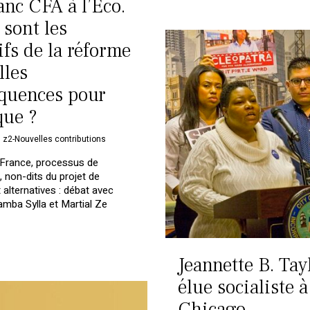
anc CFA à l’Eco.
 sont les
ifs de la réforme
lles
quences pour
que ?
,
z2-Nouvelles contributions
 France, processus de
n, non-dits du projet de
 alternatives : débat avec
ba Sylla et Martial Ze
Jeannette B. Tayl
élue socialiste à
Chicago