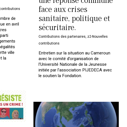
une réponse commune
face aux crises
contributions
sanitaire, politique et
embre de
ue en avril
sécuritaire.
tres
parti
Contributions des partenaires
,
z2-Nouvelles
ogements
contributions
négalités
tte ville
Entretien sur la situation au Cameroun
t la
avec le comité d’organisation de
l’Université Nationale de la Jeunesse
initiée par l’association PIJEDECA avec
le soutien la Fondation.