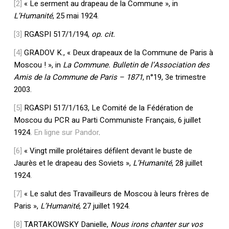
[2]
« Le serment au drapeau de la Commune », in
L’Humanité
, 25 mai 1924.
[3]
RGASPI 517/1/194,
op. cit.
[4]
GRADOV K., « Deux drapeaux de la Commune de Paris à
Moscou ! », in
La Commune. Bulletin de l’Association des
Amis de la Commune de Paris – 1871
, n°19, 3e trimestre
2003.
[5]
RGASPI 517/1/163, Le Comité de la Fédération de
Moscou du PCR au Parti Communiste Français, 6 juillet
1924.
En ligne sur Pandor
.
[6]
« Vingt mille prolétaires défilent devant le buste de
Jaurès et le drapeau des Soviets »,
L’Humanité
, 28 juillet
1924.
[7]
« Le salut des Travailleurs de Moscou à leurs frères de
Paris »,
L’Humanité
, 27 juillet 1924.
[8]
TARTAKOWSKY Danielle,
Nous irons chanter sur vos