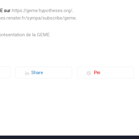
ME sur
https://geme.hypotheses.org/
.
upes.renater.fr/sympa/subscribe/geme
.
 présentation de la GEME
Share
Pin