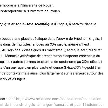
temporaine à l’Université de Rouen,
 contemporaine à l’Université de Rouen.
opique et socialisme scientifique
d’Engels, à paraître dans la
 occupe une place spécifique dans l’œuvre de Friedrich Engels. Il
és dans de multiples langues au XXe siècle, même s’il est
é. Au sein des « classiques du marxisme », après le
Manifeste du
s lu. Manuel synthétique de présentation d’aspects essentiels du
ort aux autres formes existantes de socialisme au XIXe siècle, il
ts d’un ouvrage bien plus vaste et dense (l’
Anti-Dühring
publié en
r ce contexte mais aussi plus largement sur les enjeux autour des
Marx et d’Engels.
sociation :
https://www.helloasso.com/associations/association-
t-de-friedrich-engels-en-langue-francaise-et-pour-l-histoire-du-