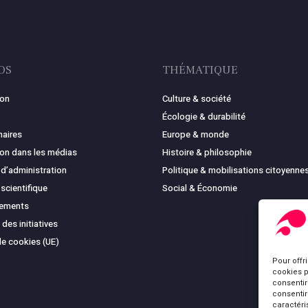
OS
THÉMATIQUE
ion
Culture & société
Écologie & durabilité
naires
Europe & monde
ion dans les médias
Histoire & philosophie
 d’administration
Politique & mobilisations citoyenne
 scientifique
Social & Économie
cements
 des initiatives
de cookies (UE)
Pour offr
cookies p
consentir
consentir
caractéri