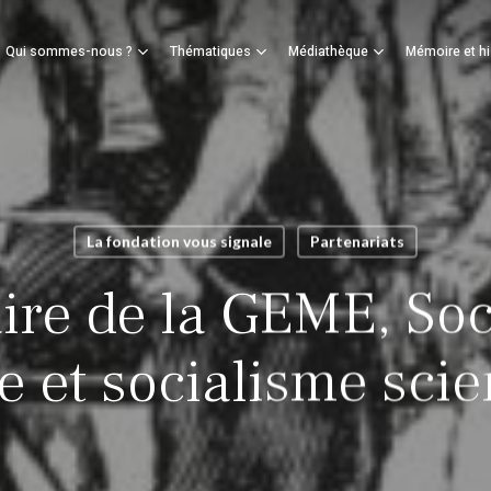
Panier
Qui sommes-nous ?
Thématiques
Médiathèque
Mémoire et hi
mer
La fondation vous signale
Partenariats
ire de la GEME, Soc
 et socialisme scie