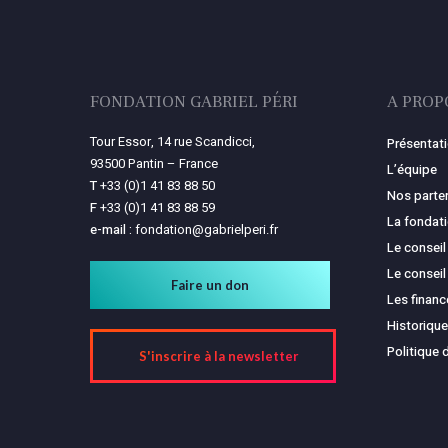
FONDATION GABRIEL PÉRI
A PROP
Tour Essor, 14 rue Scandicci,
Présentat
93500 Pantin – France
L’équipe
T
+33 (0)1 41 83 88 50
Nos parte
F
+33 (0)1 41 83 88 59
La fondat
e-mail :
fondation@gabrielperi.fr
Le conseil
Le conseil
Faire un don
Les finan
Historique
Politique 
S'inscrire à la newsletter