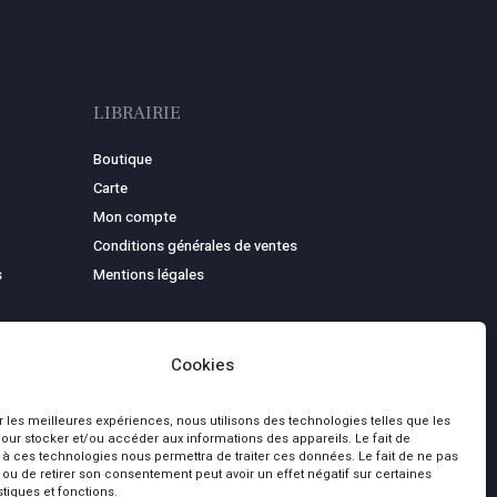
LIBRAIRIE
Boutique
Carte
Mon compte
Conditions générales de ventes
s
Mentions légales
Cookies
ir les meilleures expériences, nous utilisons des technologies telles que les
our stocker et/ou accéder aux informations des appareils. Le fait de
 à ces technologies nous permettra de traiter ces données. Le fait de ne pas
 ou de retirer son consentement peut avoir un effet négatif sur certaines
stiques et fonctions.