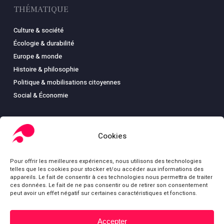
THÉMATIQUE
Culture & société
Écologie & durabilité
Europe & monde
Histoire & philosophie
Politique & mobilisations citoyennes
Social & Économie
Cookies
LIBRAIRIE
Pour offrir les meilleures expériences, nous utilisons des technologies
Boutique
telles que les cookies pour stocker et/ou accéder aux informations des
Carte
appareils. Le fait de consentir à ces technologies nous permettra de traiter
ces données. Le fait de ne pas consentir ou de retirer son consentement
Mon compte
peut avoir un effet négatif sur certaines caractéristiques et fonctions.
Conditions générales de ventes
Mentions légales
Accepter