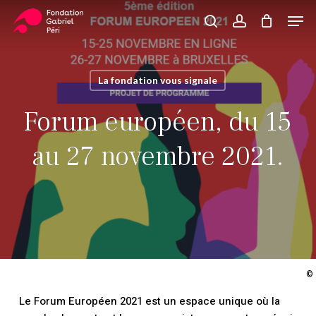
Skip
Men
to
search
account
Close
Panier
Cart
main
Close
content
Menu
La fondation vous signale
Forum européen, du 15
au 27 novembre 2021.
©
Le Forum Européen 2021 est un espace unique où la