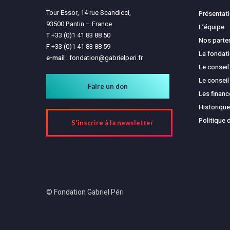
Tour Essor, 14 rue Scandicci,
Présentat
93500 Pantin – France
L’équipe
T
+33 (0)1 41 83 88 50
Nos parte
F
+33 (0)1 41 83 88 59
La fondat
e-mail :
fondation@gabrielperi.fr
Le conseil
Le conseil
Faire un don
Les finan
Historique
Politique 
S'inscrire à la newsletter
© Fondation Gabriel Péri