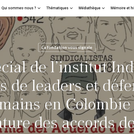
Qui sommes-nous ?
Thématiques
Médiathèque
Mémoire et hi
Panier
mer
La fondation vous signale
ial de l’institut In
s de leaders et déf
umains en Colombie 
ature des accords de