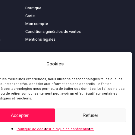
Boutique
Carte
Mon compte
Conditions générales de ventes
s
Mentions légales
Cookies
ir les meilleures expériences, nous utilisons des technologies telles que les
our stocker et/ou accéder aux informations des appareils. Le fait de
 à ces technologies nous permettra de traiter ces données. Le fait de ne pas
 ou de retirer son consentement peut avoir un effet négatif sur certaines
stiques et fonctions.
0,00
€
bluesky
facebook
youtube
Accepter
Refuser
 le panier
Commander
Politique de cookies
Politique de confidentialité