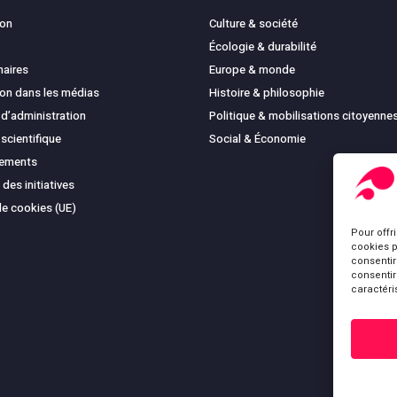
ion
Culture & société
Écologie & durabilité
naires
Europe & monde
ion dans les médias
Histoire & philosophie
 d’administration
Politique & mobilisations citoyenne
 scientifique
Social & Économie
cements
 des initiatives
de cookies (UE)
Pour offr
cookies p
consentir
consentir
caractéri
Sous-total :
Voir