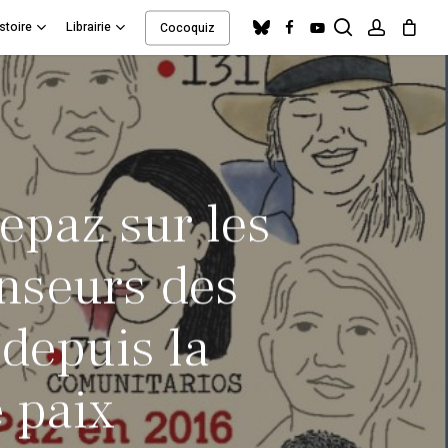
search
account
bluesky
facebook
youtube
stoire
Librairie
Cocoquiz
Close
Cart
depaz sur les
enseurs des
depuis la
 paix