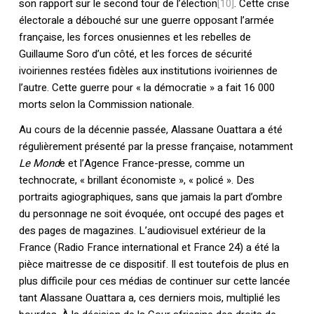
son rapport sur le second tour de l’élection
[10]
. Cette crise
électorale a débouché sur une guerre opposant l’armée
française, les forces onusiennes et les rebelles de
Guillaume Soro d’un côté, et les forces de sécurité
ivoiriennes restées fidèles aux institutions ivoiriennes de
l’autre. Cette guerre pour « la démocratie » a fait 16 000
morts selon la Commission nationale.
Au cours de la décennie passée, Alassane Ouattara a été
régulièrement présenté par la presse française, notamment
Le Mond
e et l’Agence France-presse, comme un
technocrate, « brillant économiste », « policé ». Des
portraits agiographiques, sans que jamais la part d’ombre
du personnage ne soit évoquée, ont occupé des pages et
des pages de magazines. L’audiovisuel extérieur de la
France (Radio France international et France 24) a été la
Votre panier est vide.
pièce maitresse de ce dispositif. Il est toutefois de plus en
plus difficile pour ces médias de continuer sur cette lancée
tant Alassane Ouattara a, ces derniers mois, multiplié les
Retourner à la
librairie