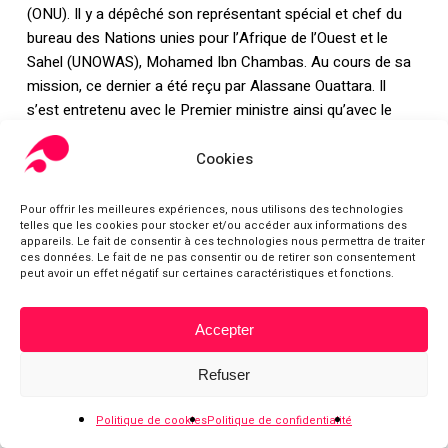
(ONU). Il y a dépêché son représentant spécial et chef du
bureau des Nations unies pour l’Afrique de l’Ouest et le
Sahel (UNOWAS), Mohamed Ibn Chambas. Au cours de sa
mission, ce dernier a été reçu par Alassane Ouattara. Il
s’est entretenu avec le Premier ministre ainsi qu’avec le
ministre de l’Administration, et celui chargé de la Sécurité et
de la Protection Civile. Mohamed Ibn Chambas a également
Cookies
eu des séances de travail avec le Conseil constitutionnel, la
CEI, le Conseil national des droits de l’homme (CNDH), les
Pour offrir les meilleures expériences, nous utilisons des technologies
telles que les cookies pour stocker et/ou accéder aux informations des
candidats à l’élection présidentielle, les partis politiques,
appareils. Le fait de consentir à ces technologies nous permettra de traiter
ainsi que le président de l’ex-Commission Dialogue, Vérité
ces données. Le fait de ne pas consentir ou de retirer son consentement
peut avoir un effet négatif sur certaines caractéristiques et fonctions.
et Réconciliation et des organisations de la société civile,
Charles Konan Banny. Il a aussi rencontré le groupe
informel des partenaires au développement ainsi que
Accepter
Sous-total :
0,00
€
l’équipe pays des Nations unies. Le représentant spécial a
réitéré son appel à tous les acteurs politiques pour qu’ils
Refuser
Voir le panier
Commander
poursuivent leur engagement pour l’organisation d’une
élection pacifique et inclusive, dans le respect des droits de
Politique de cookies
Politique de confidentialité
l’homme
[40]
.