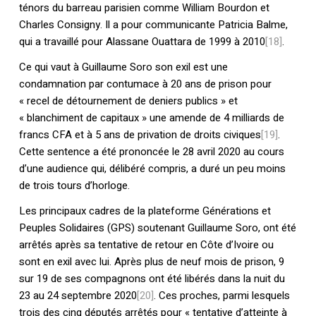
ténors du barreau parisien comme William Bourdon et
Charles Consigny. Il a pour communicante Patricia Balme,
qui a travaillé pour Alassane Ouattara de 1999 à 2010
[18]
.
Ce qui vaut à Guillaume Soro son exil est une
condamnation par contumace à 20 ans de prison pour
« recel de détournement de deniers publics » et
« blanchiment de capitaux » une amende de 4 milliards de
francs CFA et à 5 ans de privation de droits civiques
[19]
.
Cette sentence a été prononcée le 28 avril 2020 au cours
d’une audience qui, délibéré compris, a duré un peu moins
de trois tours d’horloge.
Les principaux cadres de la plateforme Générations et
Peuples Solidaires (GPS) soutenant Guillaume Soro, ont été
arrêtés après sa tentative de retour en Côte d’Ivoire ou
sont en exil avec lui. Après plus de neuf mois de prison, 9
sur 19 de ses compagnons ont été libérés dans la nuit du
23 au 24 septembre 2020
[20]
. Ces proches, parmi lesquels
trois des cinq députés arrêtés pour « tentative d’atteinte à