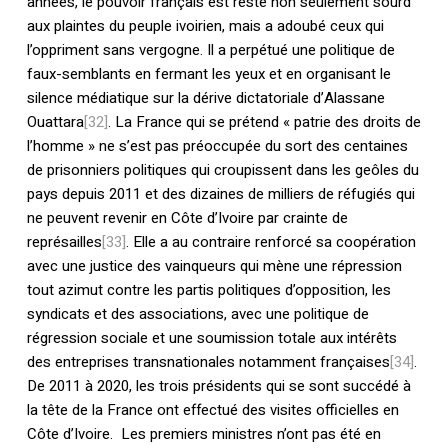
années, le pouvoir français est resté non seulement sourd
aux plaintes du peuple ivoirien, mais a adoubé ceux qui
l’oppriment sans vergogne. Il a perpétué une politique de
faux-semblants en fermant les yeux et en organisant le
silence médiatique sur la dérive dictatoriale d’Alassane
Ouattara
[32]
. La France qui se prétend « patrie des droits de
l’homme » ne s’est pas préoccupée du sort des centaines
de prisonniers politiques qui croupissent dans les geôles du
pays depuis 2011 et des dizaines de milliers de réfugiés qui
ne peuvent revenir en Côte d’Ivoire par crainte de
représailles
[33]
. Elle a au contraire renforcé sa coopération
avec une justice des vainqueurs qui mène une répression
tout azimut contre les partis politiques d’opposition, les
syndicats et des associations, avec une politique de
régression sociale et une soumission totale aux intérêts
des entreprises transnationales notamment françaises
[34]
.
De 2011 à 2020, les trois présidents qui se sont succédé à
la tête de la France ont effectué des visites officielles en
Côte d’Ivoire. Les premiers ministres n’ont pas été en