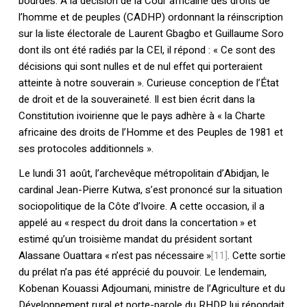
bourdes. À la décision de la Cour africaine des droits de
l’homme et de peuples (CADHP) ordonnant la réinscription
sur la liste électorale de Laurent Gbagbo et Guillaume Soro
dont ils ont été radiés par la CEI, il répond : « Ce sont des
décisions qui sont nulles et de nul effet qui porteraient
atteinte à notre souverain ». Curieuse conception de l’État
de droit et de la souveraineté. Il est bien écrit dans la
Constitution ivoirienne que le pays adhère à « la Charte
africaine des droits de l’Homme et des Peuples de 1981 et
ses protocoles additionnels ».
Le lundi 31 août, l’archevêque métropolitain d’Abidjan, le
cardinal Jean-Pierre Kutwa, s’est prononcé sur la situation
sociopolitique de la Côte d’Ivoire. A cette occasion, il a
appelé au « respect du droit dans la concertation » et
estimé qu’un troisième mandat du président sortant
Alassane Ouattara « n’est pas nécessaire »
[11]
. Cette sortie
du prélat n’a pas été apprécié du pouvoir. Le lendemain,
Kobenan Kouassi Adjoumani, ministre de l’Agriculture et du
Développement rural et porte-parole du RHDP lui répondait,