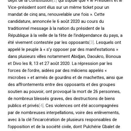
dépit de la Constitution
[2]
qui stipule que « le Président et le
Vice-président sont élus sur un même ticket pour un
mandat de cinq ans, renouvelable une fois ». Cette
candidature, annoncée le 6 août 2020 au cours du
traditionnel message à la nation du président de la
République à la veille de la fête de l’indépendance du pays, a
été vivement contestée par les opposants
[3]
. Lesquels ont
appelé le peuple à « s’y opposer par des manifestations »
dans plusieurs villes notamment Abidjan, Daoukro, Bonoua
et Divo les 8, 13 et 27 août 2020. La répression par les
forces de l’ordre, aidées par des miliciens appelés «
microbes » et armés de gourdins et de machettes, ainsi que
des affrontements entre des opposants et des groupes
soutien au pouvoir, ont provoqué la mort de 26 personnes,
de nombreux blessés graves, des destructions de biens
publics et privés
[4]
. Ces violences ont été accompagnées
par de nombreuses interpellations, voire des enlèvements,
avec à la clé l’incarcération de plusieurs responsables de
l’opposition et de la société civile, dont Pulchérie Gbalet de