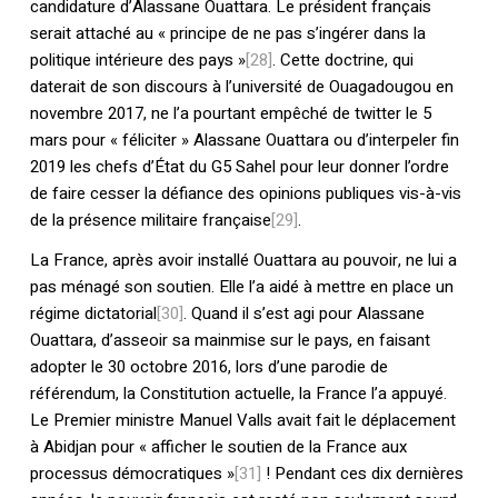
candidature d’Alassane Ouattara. Le président français
serait attaché au « principe de ne pas s’ingérer dans la
politique intérieure des pays »
[28]
. Cette doctrine, qui
daterait de son discours à l’université de Ouagadougou en
novembre 2017, ne l’a pourtant empêché de twitter le 5
mars pour « féliciter » Alassane Ouattara ou d’interpeler fin
2019 les chefs d’État du G5 Sahel pour leur donner l’ordre
de faire cesser la défiance des opinions publiques vis-à-vis
de la présence militaire française
[29]
.
La France, après avoir installé Ouattara au pouvoir, ne lui a
pas ménagé son soutien. Elle l’a aidé à mettre en place un
régime dictatorial
[30]
. Quand il s’est agi pour Alassane
Ouattara, d’asseoir sa mainmise sur le pays, en faisant
adopter le 30 octobre 2016, lors d’une parodie de
référendum, la Constitution actuelle, la France l’a appuyé.
Le Premier ministre Manuel Valls avait fait le déplacement
à Abidjan pour « afficher le soutien de la France aux
processus démocratiques »
[31]
! Pendant ces dix dernières