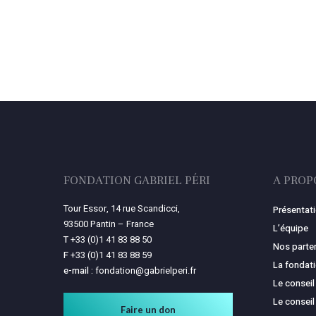
FONDATION GABRIEL PÉRI
A PROP
Tour Essor, 14 rue Scandicci,
Présentat
93500 Pantin – France
L’équipe
T
+33 (0)1 41 83 88 50
Nos parte
F
+33 (0)1 41 83 88 59
La fondat
e-mail :
fondation@gabrielperi.fr
Le conseil
Le conseil
Faire un don