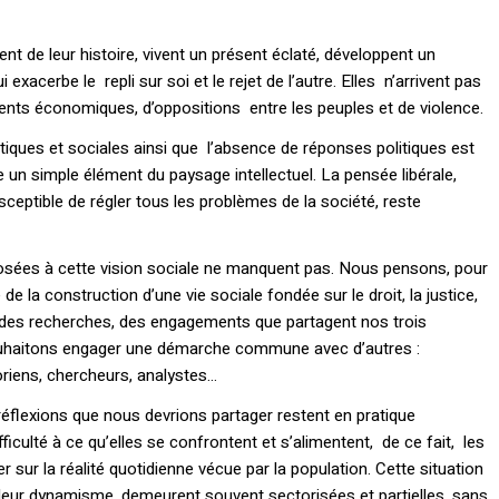
nt de leur histoire, vivent un présent éclaté, développent un
xacerbe le repli sur soi et le rejet de l’autre. Elles n’arrivent pas
ents économiques, d’oppositions entre les peuples et de violence.
iques et sociales ainsi que l’absence de réponses politiques est
un simple élément du paysage intellectuel. La pensée libérale,
usceptible de régler tous les problèmes de la société, reste
sées à cette vision sociale ne manquent pas. Nous pensons, pour
 de la construction d’une vie sociale fondée sur le droit, la justice,
avail, des recherches, des engagements que partagent nos trois
ouhaitons engager une démarche commune avec d’autres :
oriens, chercheurs, analystes…
réflexions que nous devrions partager restent en pratique
fficulté à ce qu’elles se confrontent et s’alimentent, de ce fait, les
er sur la réalité quotidienne vécue par la population. Cette situation
e leur dynamisme, demeurent souvent sectorisées et partielles, sans