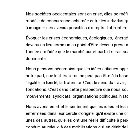
Nos sociétés occidentales sont en crise, elles se méfie
modèle de concurrence acharnée entre les individus qui e
à imaginer des avenirs possibles exempts d’affrontem
Évoquer les crises économiques, écologiques, énergét
devenu un lieu commun au point d’être devenu presque 
fondée sur l’idée que le marché pur et parfait serait s
dominante.
Nous pensons néanmoins que les idées critiques oppo
notre part, que le libéralisme ne peut pas être à la base
l’égalité, la liberté, la fraternité. C’est le sens du tr
fondations. C’est dans cette perspective que nous s
mouvements, syndicats, organisations politiques, hist
Nous avons en effet le sentiment que les idées et les 
enfermées dans leur cercle d’origine, qu’il existe une di
unes des autres, qu’elles ont une réelle difficulté à pes
conduit, au mieux, à des mobilisations qui, en dépit d