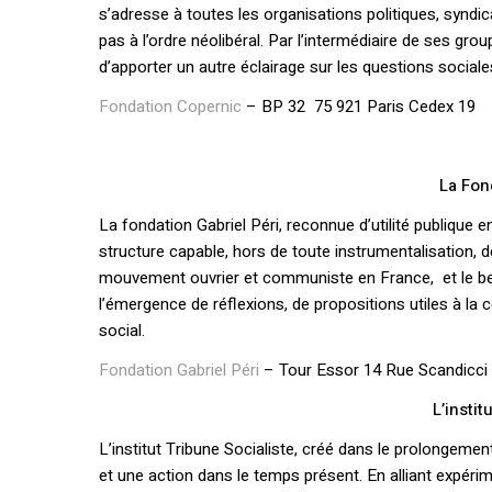
s’adresse à toutes les organisations politiques, syndic
pas à l’ordre néolibéral. Par l’intermédiaire de ses gro
d’apporter un autre éclairage sur les questions socia
Fondation Copernic
– BP 32 75 921 Paris Cedex 19
La Fon
La fondation Gabriel Péri, reconnue d’utilité publique e
structure capable, hors de toute instrumentalisation, de 
mouvement ouvrier et communiste en France, et le bes
l’émergence de réflexions, de propositions utiles à l
social.
Fondation Gabriel Péri
– Tour Essor 14 Rue Scandicci
L’instit
L’institut Tribune Socialiste, créé dans le prolongement 
et une action dans le temps présent. En alliant expérime