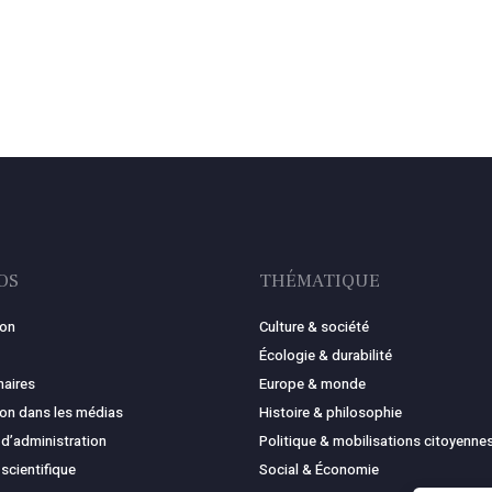
OS
THÉMATIQUE
ion
Culture & société
Écologie & durabilité
naires
Europe & monde
ion dans les médias
Histoire & philosophie
 d’administration
Politique & mobilisations citoyenne
 scientifique
Social & Économie