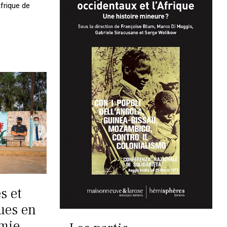
frique de
s et
ues en
mie.