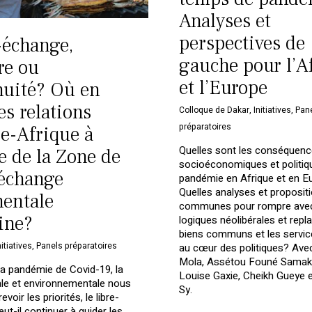
Analyses et
perspectives de
-échange,
gauche pour l’A
re ou
et l’Europe
nuité? Où en
es relations
Colloque de Dakar
,
Initiatives
,
Pan
préparatoires
e-Afrique à
Quelles sont les conséquen
e de la Zone de
socioéconomiques et politiqu
-échange
pandémie en Afrique et en E
Quelles analyses et proposit
nentale
communes pour rompre avec
ine?
logiques néolibérales et repla
biens communs et les servic
nitiatives
,
Panels préparatoires
au cœur des politiques? Ave
Mola, Assétou Founé Samak
la pandémie de Covid-19, la
Louise Gaxie, Cheikh Gueye 
ale et environnementale nous
Sy.
evoir les priorités, le libre-
ut-il continuer à guider les