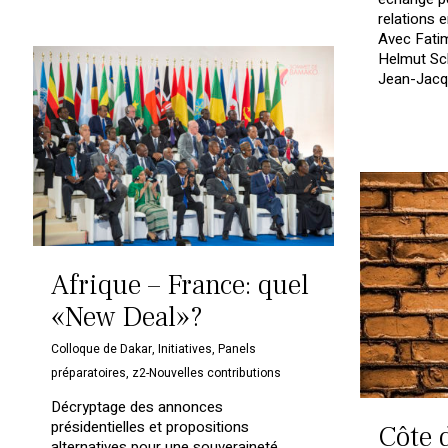
relations e
Avec Fatim
Helmut Sch
Jean-Jac
Afrique – France: quel
«New Deal»?
Colloque de Dakar
,
Initiatives
,
Panels
préparatoires
,
z2-Nouvelles contributions
Décryptage des annonces
présidentielles et propositions
Côte d
alternatives pour une souveraineté