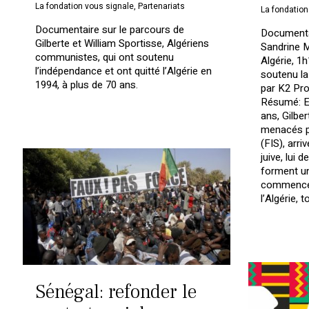
La fondation vous signale
,
Partenariats
La fondation
Documentaire sur le parcours de
Documenta
Gilberte et William Sportisse, Algériens
Sandrine M
communistes, qui ont soutenu
Algérie, 1
l’indépendance et ont quitté l’Algérie en
soutenu la 
1994, à plus de 70 ans.
par K2 Pro
Résumé: En
ans, Gilber
menacés pa
(FIS), arri
juive, lui 
forment u
commencé 
l’Algérie, 
Sénégal: refonder le