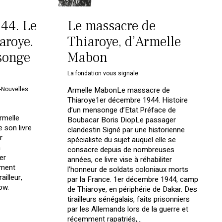
44. Le
Le massacre de
aroye.
Thiaroye, d’Armelle
songe
Mabon
La fondation vous signale
-Nouvelles
Armelle MabonLe massacre de
Thiaroye1er décembre 1944. Histoire
d’un mensonge d’Etat.Préface de
rmelle
Boubacar Boris DiopLe passager
 son livre
clandestin Signé par une historienne
r
spécialiste du sujet auquel elle se
n
consacre depuis de nombreuses
er
années, ce livre vise à réhabiliter
ement
l’honneur de soldats coloniaux morts
ailleur,
par la France. 1er décembre 1944, camp
ow.
de Thiaroye, en périphérie de Dakar. Des
tirailleurs sénégalais, faits prisonniers
par les Allemands lors de la guerre et
récemment rapatriés,…