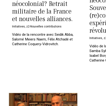
néoco
néocolonial? Retrait
Souve
militaire de la France
(re)co
et nouvelles alliances.
expér
Initiatives
,
z2-Nouvelles contributions
révol
Vidéo de la rencontre avec Seidik Abba,
Initiatives
,
z
Salomé Meiers Naem, Félix Atchadé et
Catherine Coquery-Vidrovitch.
Vidéo de 
Samba Syll
Isabel Bor
Catherine 