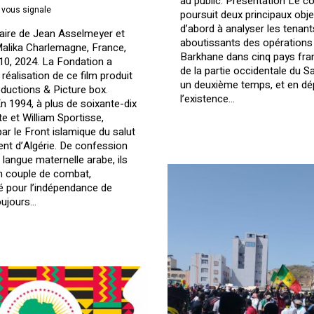
au public. Présentation Le co
 vous signale
poursuit deux principaux object
d’abord à analyser les tenant
ire de Jean Asselmeyer et
aboutissants des opérations 
alika Charlemagne, France,
Barkhane dans cinq pays fr
h10, 2024. La Fondation a
de la partie occidentale du S
réalisation de ce film produit
un deuxième temps, et en dép
ductions & Picture box.
l’existence…
 1994, à plus de soixante-dix
te et William Sportisse,
r le Front islamique du salut
vent d’Algérie. De confession
de langue maternelle arabe, ils
n couple de combat,
pour l’indépendance de
toujours…