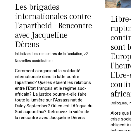
Les brigades
internationales contre
Libre
l’apartheid : Rencontre
ruptu
avec Jacqueline
conti
Dérens
sont l
Initiatives
,
Les rencontres de la fondation
,
z2-
Europ
Nouvelles contributions
l’heur
Comment s’organisait la solidarité
libre
internationale dans la lutte contre
l’apartheid? Quelles étaient les relations
conti
entre l’Etat français et le régime sud-
africa
africain? La justice pourra-t-elle faire
toute la lumière sur l’Assassinat de
Colloques
,
I
Dulcy September? Où en est l’Afrique du
Sud aujourd’hui? Retrouvez la vidéo de
Alors que 
la rencontre avec Jacqueline Dérens.
crise soci
obligent à r
échange pe