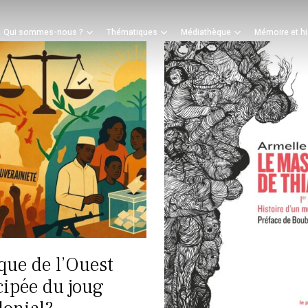
Panier
Qui sommes-nous ?
Thématiques
Médiathèque
Mémoire et hi
mer
ique de l’Ouest
ipée du joug