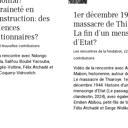
lonial?
raineté en
1er décembre 19
nstruction: des
massacre de Thi
iences
La fin d’un men
utionnaires?
d’Etat?
2-Nouvelles contributions
Les rencontres de la fondation
,
z2
la rencontre avec Ndongo
contributions
a, Salifou Boubé Yacouba,
gès-Voltine, Félix Atchadé et
Vidéo de la rencontre avec A
Coquery-Vidrovitch.
Mabon, historienne, autour de
Le massacre de Thiaroye. 1e
décembre 1944. Histoire d’u
mensonge d’Etat (Le passag
clandestin, 2024), avec égal
Emilien Abibou, petit-fils de tir
Félix Atchadé et Serge Wolik