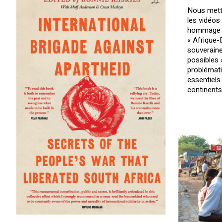
Nous mett
les vidéos
hommage à
« Afrique-
souveraine
possibles 
problémati
essentiels
continents