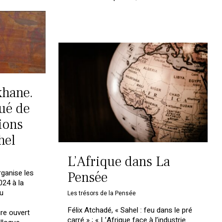
khane.
ué de
ions
hel
L’Afrique dans La
rganise les
Pensée
024 à la
u
Les trésors de la Pensée
Félix Atchadé, « Sahel : feu dans le pré
ire ouvert
carré » ; « L’Afrique face à l’industrie