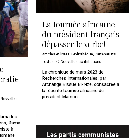
La tournée africaine
du président français:
dépasser le verbe!
Articles et livres
,
Bibliothèque
,
Partenariats
,
Textes
,
z2-Nouvelles contributions
de
La chronique de mars 2023 de
cratie
Recherches Internationales, par
Archange Bissue Bi-Nze, consacrée à
la récente tournée africaine du
président Macron.
-Nouvelles
Votre panier est vide.
 Mamadou
iens, Rama
niste à
Retourner à la librairie
Ousmane