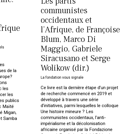
Les partis
communistes
occidentaux et
frique
l’Afrique, de Françoise
Blum, Marco Di
Maggio, Gabriele
els
Siracusano et Serge
ces
Wolikow (dir.)
es de la
urope?
La fondation vous signale
ions
Ce livre est la dernière étape d’un projet
 les
de recherche commencé en 2019 et
cer les
développé à travers une série
es publics
d’initiatives, parmi lesquelles le colloque
c Maïté
Une histoire mineure ? Les
é Migan,
communistes occidentaux, l’anti-
et Samba
impérialisme et la décolonisation
africaine organisé par la Fondazione