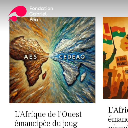
Skip
to
main
content
Appuyez sur ENTER pour rechercher ou ESC pour fer
L’Afr
L’Afrique de l’Ouest
émanc
émancipée du joug