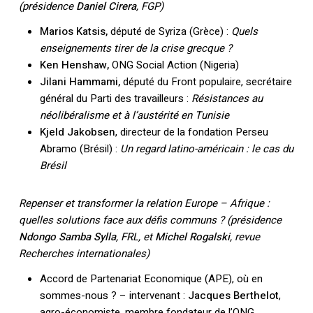
(présidence
Daniel Cirera
, FGP)
Marios Katsis,
député de Syriza (Grèce) :
Quels
enseignements tirer de la crise grecque ?
Ken Henshaw,
ONG Social Action (Nigeria)
Jilani Hammami,
député du Front populaire, secrétaire
général du Parti des travailleurs :
Résistances au
néolibéralisme et à l’austérité en Tunisie
Kjeld Jakobsen
, directeur de la fondation Perseu
Abramo (Brésil) :
Un regard latino-américain : le cas du
Brésil
Repenser et transformer la relation Europe – Afrique :
quelles solutions face aux défis communs ? (présidence
Ndongo Samba Sylla
, FRL, et
Michel Rogalski
, revue
Recherches internationales)
Accord de Partenariat Economique (APE), où en
sommes-nous ? – intervenant :
Jacques Berthelot
,
agro-économiste, membre fondateur de l’ONG