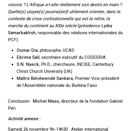
visions ? L’Afrique a-t-elle réellement son destin en main ?
Quelle(s) utopie(s) pourrai(en)t utilement orienter, dans le
contexte de crise civilisationnelle q
ui est le nôtre, la
marche du continent au XXIe siècle
(présidence
Lydia
Samarbakhsh
, responsable des relations internationales du
PCF).
Oumar Dia
, philosophe, UCAD
Ebrima Sall
, secrétaire exécutif du CODESRIA
S.N. Nyeck
, Ph.D., chercheure, INCISE, Canterbury
Christ Church University (UK)
Maître Bénéwendé Sankara
, Premier Vice-président
de l’Assemblée nationale du Burkina Faso
Conclusion :
Michel Maso
, directeur de la fondation Gabriel
Péri
Activité annexe :
Samedi 26 novembre 9h-14h30 : Atelier international