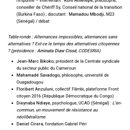
l’impunité – intervenant :
Koffi Ametepe
, philosophe,
conseiller de Chériff Sy, Conseil national de la transition
(Burkina Faso) ; discutant :
Mamadou Mbodji
, M23
(Sénégal) / débat
Table-ronde : Alternances impossibles, alternances sans
alternatives ? Est-ce le temps des alternatives citoyennes
? (présidence :
Aminata Diaw Cissé
, CODESRIA)
Jean-Marc Bikoko
, président de la Centrale syndicale
du secteur public du Cameroun
Mahamadé Savadogo
, philosophe, université de
Ouagadougou
Floribert Anzuluni
, collectif Filimbi, plateforme Front
citoyen 2016 (République Démocratique du Congo)
Dieynaba Ndiaye
, psychologue, UCAD (Sénégal) :
L’en-
commun, un mouvement de résistance au
néolibéralisme
Daniel Cirera
, fondation Gabriel Péri