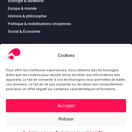
Écologie & durabilité
Europe & monde
Histoire & philosophie
Politique & mobilisations citoyennes
Social & Économie
Cookies
LIBRAIRIE
Pour offrir les meilleures expériences, nous utilisons des technologies
Boutique
telles que les cookies pour stocker et/ou accéder aux informations des
Carte
appareils. Le fait de consentir à ces technologies nous permettra de traiter
ces données. Le fait de ne pas consentir ou de retirer son consentement
Mon compte
peut avoir un effet négatif sur certaines caractéristiques et fonctions.
Conditions générales de ventes
Mentions légales
Accepter
Sous-total :
0,00
€
Refuser
Voir le panier
Commander
© Fondation Gabriel Péri