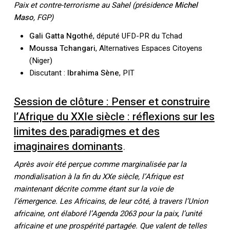
Paix et contre-terrorisme au Sahel (présidence
Michel
Maso
, FGP)
Gali Gatta Ngothé
, député UFD-PR du Tchad
Moussa Tchangari
, Alternatives Espaces Citoyens
(Niger)
Discutant :
Ibrahima Sène
, PIT
Votre panier est vide.
Session de clôture : Penser et construire
Retourner à la
l’Afrique du XXIe siècle : réflexions sur les
librairie
limites des paradigmes et des
imaginaires dominants
.
Après avoir été perçue comme marginalisée par la
mondialisation à la fin du XXe siècle, l’Afrique est
maintenant décrite comme étant sur la voie de
l’émergence. Les Africains, de leur côté, à travers l’Union
africaine, ont élaboré l’Agenda 2063 pour la paix, l’unité
africaine et une prospérité partagée. Que valent de telles