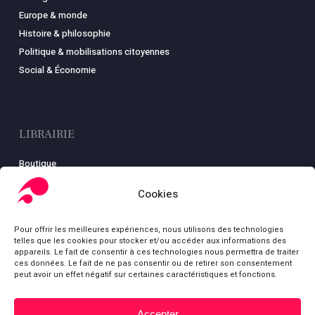
Europe & monde
Histoire & philosophie
Politique & mobilisations citoyennes
Social & Économie
LIBRAIRIE
Boutique
Carte
Cookies
Mon compte
Conditions générales de ventes
Pour offrir les meilleures expériences, nous utilisons des technologies
Mentions légales
telles que les cookies pour stocker et/ou accéder aux informations des
appareils. Le fait de consentir à ces technologies nous permettra de traiter
ces données. Le fait de ne pas consentir ou de retirer son consentement
peut avoir un effet négatif sur certaines caractéristiques et fonctions.
© Fondation Gabriel Péri
Accepter