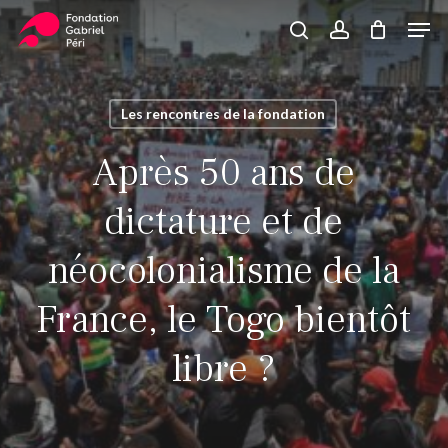
Skip
Men
to
search
account
Close
Panier
Cart
main
Close
content
Menu
Les rencontres de la fondation
Après 50 ans de
dictature et de
néocolonialisme de la
France, le Togo bientôt
libre ?