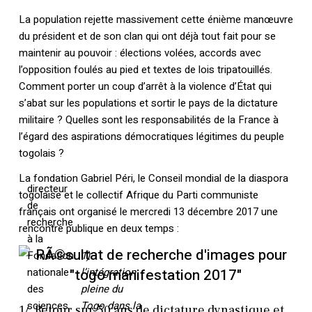
La population rejette massivement cette énième manœuvre
du président et de son clan qui ont déjà tout fait pour se
maintenir au pouvoir : élections volées, accords avec
l’opposition foulés au pied et textes de lois tripatouillés.
Comment porter un coup d’arrêt à la violence d’État qui
s’abat sur les populations et sortir le pays de la dictature
militaire ? Quelles sont les responsabilités de la France à
l’égard des aspirations démocratiques légitimes du peuple
togolais ?
La fondation Gabriel Péri, le Conseil mondial de la diaspora
directeur
togolaise et le collectif Afrique du Parti communiste
de
français ont organisé le mercredi 13 décembre 2017 une
recherche
rencontre publique en deux temps :
à la
Fondation
1)
nationale
l’intégration
des
pleine du
sciences
Togo dans la
1/ Retour sur 50 ans de dictature dynastique et