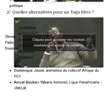
politique :
2/ Quelles alternatives pour un Togo libre ?
, journaliste
indépendant,
Olivier
consultant
Cliquez pour accepter les cookies
Fado
politique
marketing et activer ce contenu
Dossou
(Bruxelles,
Belgique)
Dominique Josse
, animateur du collectif Afrique du
PCF
Amzat Boukari-Yabara
, historien, Ligue Panafricaine –
UMOJA.
Votre panier est vide.