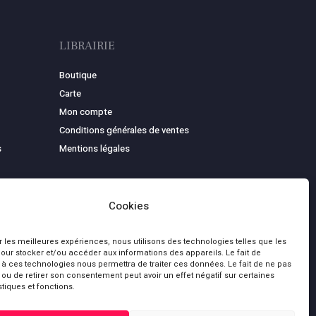
LIBRAIRIE
Boutique
Carte
Mon compte
Conditions générales de ventes
s
Mentions légales
Cookies
ir les meilleures expériences, nous utilisons des technologies telles que les
our stocker et/ou accéder aux informations des appareils. Le fait de
 à ces technologies nous permettra de traiter ces données. Le fait de ne pas
 ou de retirer son consentement peut avoir un effet négatif sur certaines
stiques et fonctions.
0,00
€