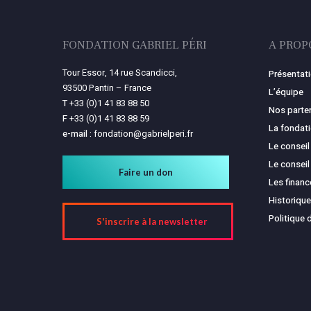
FONDATION GABRIEL PÉRI
A PROP
Tour Essor, 14 rue Scandicci,
Présentat
93500 Pantin – France
L’équipe
T
+33 (0)1 41 83 88 50
Nos parte
F
+33 (0)1 41 83 88 59
La fondat
e-mail :
fondation@gabrielperi.fr
Le conseil
Le conseil
Faire un don
Les finan
Historique
Politique 
S'inscrire à la newsletter