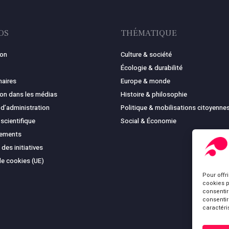
OS
THÉMATIQUE
ion
Culture & société
Écologie & durabilité
naires
Europe & monde
ion dans les médias
Histoire & philosophie
 d’administration
Politique & mobilisations citoyenne
 scientifique
Social & Économie
cements
 des initiatives
de cookies (UE)
Pour offr
cookies p
consentir
consentir
caractéri
Sous-total :