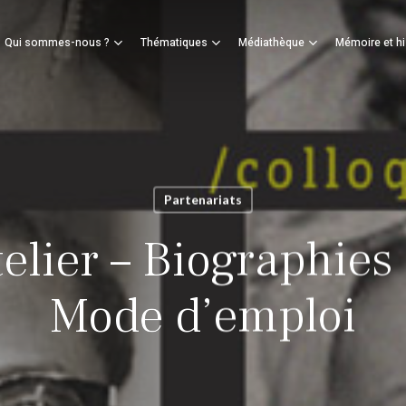
Panier
Qui sommes-nous ?
Thématiques
Médiathèque
Mémoire et hi
mer
Partenariats
elier – Biographies s
Mode d’emploi