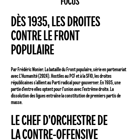
FOCUS
Dès
DÈS 1935, LES DROITES
1935,
les
CONTRE LE FRONT
droites
contre
POPULAIRE
le
Front
populaire
Par Frédéric Monier. La bataille du Front populaire, série en partenariat
avec L'Humanité (2024). Hostiles au PCF et à la SFIO, les droites
républicaines s’allient au Parti radical pour gouverner. En 1935, une
partie d’entre elles optent pour l’union avec l’extrême droite. La
dissolution des ligues entraîne la constitution de premiers partis de
masse.
Le
LE CHEF D’ORCHESTRE DE
chef
d’orchestre
LA CONTRE-OFFENSIVE
de
la