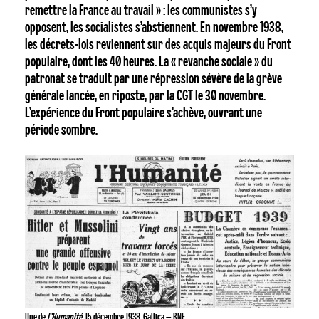
remettre la France au travail » : les communistes s’y
Retourner à la
librairie
opposent, les socialistes s’abstiennent. En novembre 1938,
les décrets-lois reviennent sur des acquis majeurs du Front
populaire, dont les 40 heures. La « revanche sociale » du
patronat se traduit par une répression sévère de la grève
générale lancée, en riposte, par la CGT le 30 novembre.
L’expérience du Front populaire s’achève, ouvrant une
période sombre.
Une de
L’Humanité
, 15 décembre 1938. Gallica – BNF.