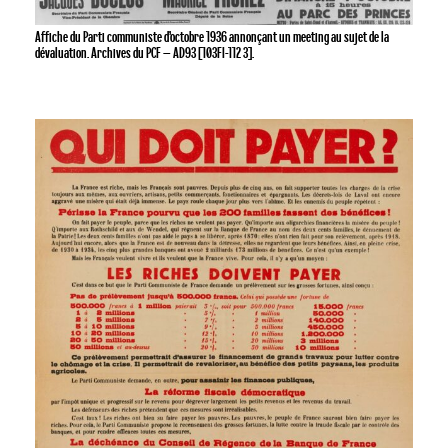
Affiche du Parti communiste d’octobre 1936 annonçant un meeting au sujet de la
dévaluation. Archives du PCF – AD93 [103FI-112 3].