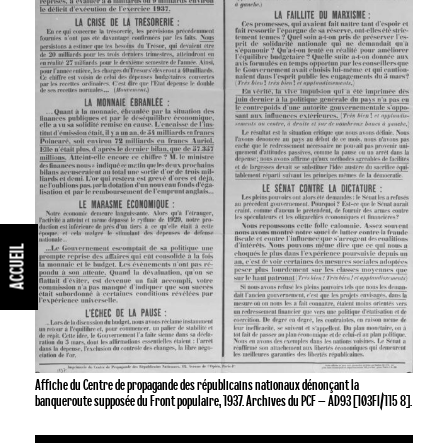
ACCUEIL
Affiche du Centre de propagande des républicains nationaux dénonçant la
banqueroute supposée du Front populaire, 1937. Archives du PCF – AD93 [103FI/115 8].