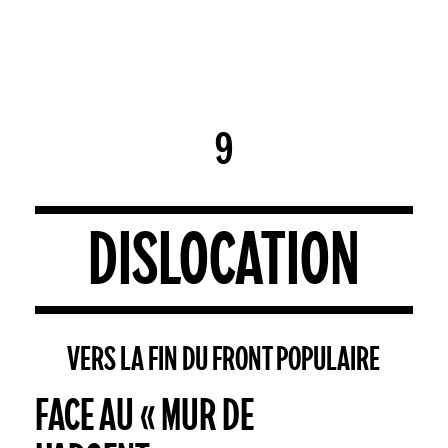
Skip
Men
to
search
account
Close
Panier
Cart
main
Close
content
Menu
9
DISLOCATION
VERS LA FIN DU FRONT POPULAIRE
FACE AU « MUR DE