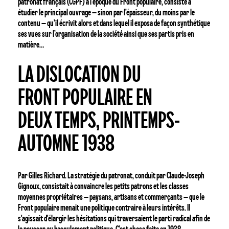
patronat français (CGPF) à l’époque du Front populaire, consiste à
étudier le principal ouvrage – sinon par l’épaisseur, du moins par le
contenu – qu’il écrivit alors et dans lequel il exposa de façon synthétique
ses vues sur l’organisation de la société ainsi que ses partis pris en
matière…
La
LA DISLOCATION DU
dislocation
du
FRONT POPULAIRE EN
Front
populaire
DEUX TEMPS, PRINTEMPS-
en
deux
AUTOMNE 1938
temps,
Printemps-
Automne
Par Gilles Richard. La stratégie du patronat, conduit par Claude-Joseph
1938
Gignoux, consistait à convaincre les petits patrons et les classes
moyennes propriétaires – paysans, artisans et commerçants – que le
Front populaire menait une politique contraire à leurs intérêts. Il
s'agissait d'élargir les hésitations qui traversaient le parti radical afin de