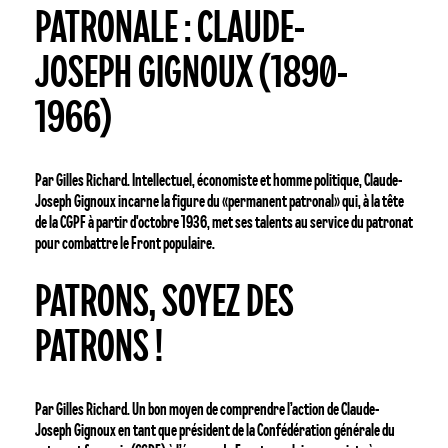
PATRONALE : CLAUDE-
contre-
offensive
JOSEPH GIGNOUX (1890-
patronale :
Claude-
1966)
Joseph
Gignoux
(1890-
Par Gilles Richard. Intellectuel, économiste et homme politique, Claude-
1966)
Joseph Gignoux incarne la figure du «permanent patronal» qui, à la tête
de la CGPF à partir d'octobre 1936, met ses talents au service du patronat
pour combattre le Front populaire.
Patrons,
PATRONS, SOYEZ DES
soyez
des
PATRONS !
patrons
!
Par Gilles Richard. Un bon moyen de comprendre l’action de Claude-
Joseph Gignoux en tant que président de la Confédération générale du