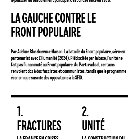
le pousser au basculement politique. C'est chose faite en 1938.
La
LA GAUCHE CONTRE LE
gauche
contre
FRONT POPULAIRE
le
Front
populaire
Par Adeline Blaszkiewicz-Maison. La bataille du Front populaire, série en
partenariat avec L'Humanité (2024). Plébiscitée par la base, l’unité ne
fait pas l’unanimité au Front populaire. Au Parti radical, certains
renvoient dos à dos fascistes et communistes, tandis que le programme
économique suscite des oppositions à la SFIO.
1.
2.
FRACTURES
UNITÉ