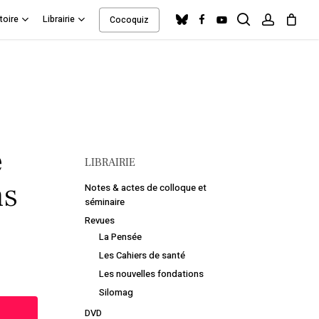
search
account
bluesky
facebook
youtube
toire
Librairie
Cocoquiz
Close
Cart
e
LIBRAIRIE
ns
Notes & actes de colloque et
séminaire
Revues
La Pensée
Les Cahiers de santé
Les nouvelles fondations
Silomag
DVD