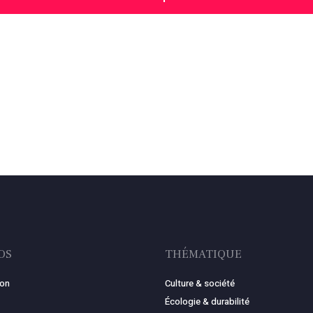
OS
THÉMATIQUE
ion
Culture & société
Écologie & durabilité