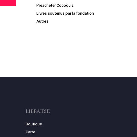
Préacheter Cocoquiz
Livres soutenus par la fondation
Autres
Votre panier est vide.
Retourner à la librairie
LIBRAIRIE
Boutique
Carte