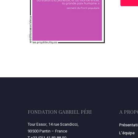
FONDATION GABRIEL PÉRI
A PROP
Tour Essor, 14 rue Scandicci,
Présentat
93500 Pantin – France
L’équipe
T
+33 (0)1 41 83 88 50