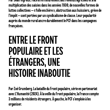
Par Jean Vigreux. Face à l'effondrement des revenus agricoles et à la
crise
multiplication des saisies dans les années 1930, de nouvelles formes de
luttes collectives – « folle enchère », obstruction aux huissiers, grève de
l'impôt – sont portées par un syndicalisme de classe. Leur popularité
auprès du monde rural ancre durablement le PCF dans les campagnes
françaises.
Entre
ENTRE LE FRONT
le
Front
POPULAIRE ET LES
populaire
et
ÉTRANGERS, UNE
les
étrangers,
HISTOIRE INABOUTIE
une
histoire
inaboutie
Par Zoé Grumberg. La bataille du Front populaire, série en partenariat
avec L'Humanité (2024). À la veille du Front populaire, la France compte
3 millions de résidents étrangers. À gauche, le PCF s’emploie à les
organiser.