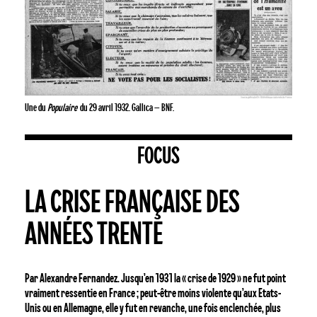
Une du
Populaire
du 29 avril 1932
. Gallica – BNF.
FOCUS
La
LA CRISE FRANÇAISE DES
crise
française
ANNÉES TRENTE
des
années
trente
Par Alexandre Fernandez. Jusqu’en 1931 la « crise de 1929 » ne fut point
vraiment ressentie en France ; peut-être moins violente qu’aux Etats-
Unis ou en Allemagne, elle y fut en revanche, une fois enclenchée, plus