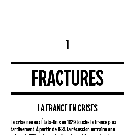
Skip
Men
to
search
account
Close
Panier
Cart
main
Close
content
Menu
1
FRACTURES
LA FRANCE EN CRISES
La crise née aux États-Unis en 1929 touche la France plus
tardivement. À partir de 1931, la récession entraîne une