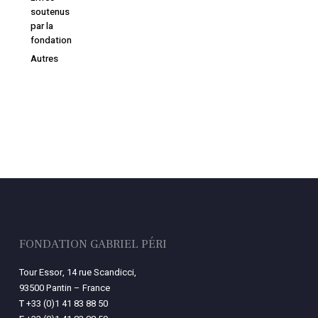
soutenus
par la
fondation
Autres
FONDATION GABRIEL PÉRI
Tour Essor, 14 rue Scandicci,
93500 Pantin – France
T
+33 (0)1 41 83 88 50