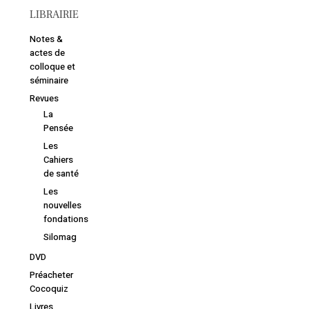
LIBRAIRIE
Notes &
actes de
colloque et
séminaire
Revues
La
Pensée
Les
Cahiers
de santé
Les
Votre panier est vide.
nouvelles
fondations
Silomag
Retourner à la
librairie
DVD
Préacheter
Cocoquiz
Livres