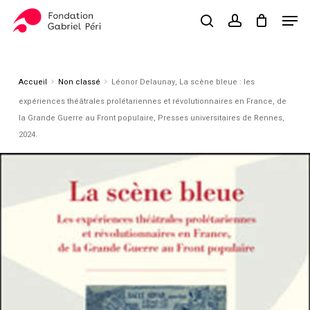
Skip
Men
to
search
account
Close
Panier
Cart
main
Close
content
Menu
Accueil
Non classé
Léonor Delaunay, La scène bleue : les
expériences théâtrales prolétariennes et révolutionnaires en France, de
la Grande Guerre au Front populaire, Presses universitaires de Rennes,
2024.