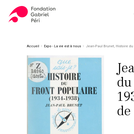
Skip
to
main
content
Appuyez sur ENTER pour rechercher ou ESC pour fer
Accueil
Expo - La vie est à nous
Jean-Paul Brunet, Histoire du 
Je
du
193
de 