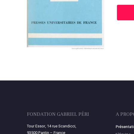
FONDATION GABRIEL PÉRI
A PROP
Tour Essor, 14 rue Scandicci,
Présentat
93500 Pantin – France