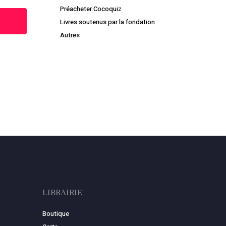
Préacheter Cocoquiz
Livres soutenus par la fondation
Autres
Votre panier est vide.
Retourner à la librairie
LIBRAIRIE
Boutique