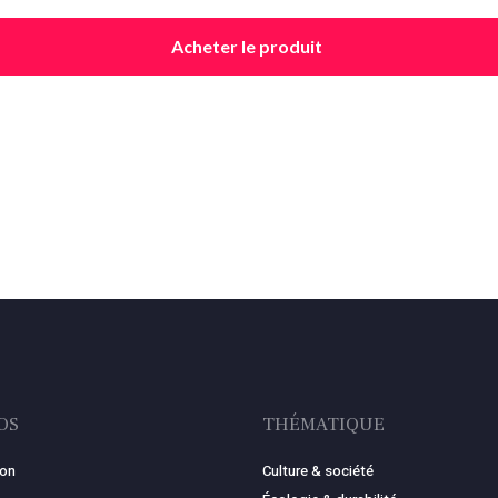
Acheter le produit
OS
THÉMATIQUE
ion
Culture & société