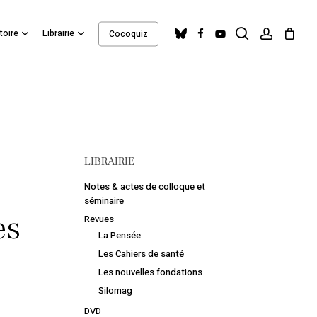
search
account
Close
bluesky
facebook
youtube
toire
Librairie
Cocoquiz
Cart
LIBRAIRIE
Notes & actes de colloque et
séminaire
es
Revues
La Pensée
Les Cahiers de santé
Les nouvelles fondations
Silomag
DVD