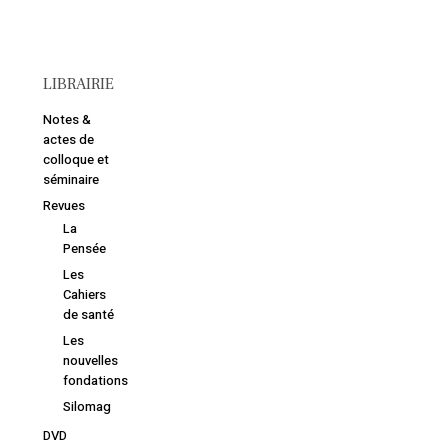
LIBRAIRIE
Notes &
actes de
colloque et
séminaire
Revues
La
Pensée
Les
Cahiers
de santé
Votre panier est vide.
Les
nouvelles
Retourner à la
fondations
librairie
Silomag
DVD