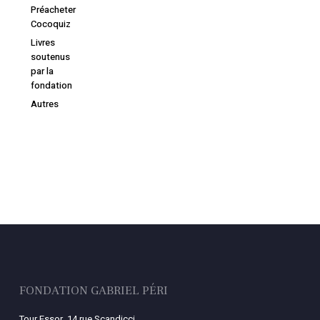
Préacheter
Cocoquiz
Livres
soutenus
par la
fondation
Autres
FONDATION GABRIEL PÉRI
Tour Essor, 14 rue Scandicci,